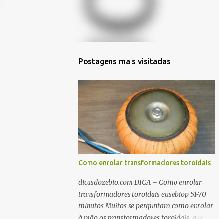
Postagens mais visitadas
Como enrolar transformadores toroidais
dicasdozebio.com DICA – Como enrolar
transformadores toroidais eusebiop 51-70
minutos Muitos se perguntam como enrolar
à mão os transformadores toroidais, que