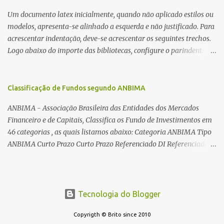
toroides. De quebra, são abordadas as características construtivas
Um documento latex inicialmente, quando não aplicado estilos ou
dos núcleos e dos transformadores toroidais e como foram
modelos, apresenta-se alinhado a esquerda e não justificado. Para
desmontados dois deles. Características dos transformadores
acrescentar indentação, deve-se acrescentar os seguintes trechos.
toroidais Os transformadores toroidais tem aparecido cada vez
Logo abaixo do importe das bibliotecas, configure o parindent:
mais em circuitos eletrônicos, pois apresentam algumas
\setlength{\parindent}{2cm} % padrão 15pt. Configure também
vantagens importantes, quando comparados aos tradicionais
as exceções de indentações, como abaixo: \setlength{\parskip}
“quadradões”, com chapas E I: – A irradiação do campo magnético
{1cm plus 4mm minus 3mm} Para indentar um paragrafo
Classificação de Fundos segundo ANBIMA
é baixíssima ao redor do transformador, o que perm...
manualmente, use: \indent Para remover a indentação automatica
ANBIMA - Associação Brasileira das Entidades dos Mercados
de um paragrafo, use: \noindent
Financeiro e de Capitais, Classifica os Fundo de Investimentos em
46 categorias , as quais listamos abaixo: Categoria ANBIMA Tipo
ANBIMA Curto Prazo Curto Prazo Referenciado DI Referenciado
DI Renda Fixa Renda Fixa* Renda Fixa Renda Fixa Crédito Livre *
Renda Fixa Renda Fixa Índices * Multimercados Long And Short -
Neutro * Multimercados Long And Short - Direcional *
Multimercados Multimercados Macro * ...
Tecnologia do Blogger
Copyrigth © Brito since 2010