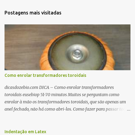
Postagens mais visitadas
Como enrolar transformadores toroidais
dicasdozebio.com DICA – Como enrolar transformadores
toroidais eusebiop 51-70 minutos Muitos se perguntam como
enrolar à mão os transformadores toroidais, que são apenas um
anel fechado, não há como abri-los. Como fazer para passar toda
a fiação pelo furo central? É um pouco trabalhoso, mas é simples.
Além desta dica, são mostradas as interessantes máquinas
utilizadas para automatizar a bobinagem de grandes e pequenos
Indentação em Latex