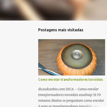
Postagens mais visitadas
Como enrolar transformadores toroidais
dicasdozebio.com DICA – Como enrolar
transformadores toroidais eusebiop 51-70
minutos Muitos se perguntam como enrolar
à mão os transformadores toroidais, que