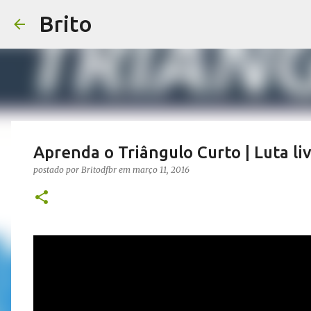
Brito
Aprenda o Triângulo Curto | Luta livr
postado por
Britodfbr
em
março 11, 2016