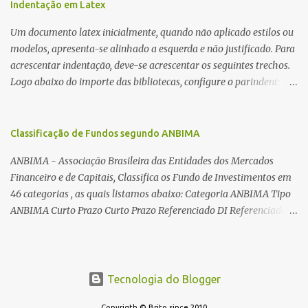
utilizadas para automatizar a bobinagem de grandes e pequenos
Indentação em Latex
toroides. De quebra, são abordadas as características construtivas
Um documento latex inicialmente, quando não aplicado estilos ou
dos núcleos e dos transformadores toroidais e como foram
modelos, apresenta-se alinhado a esquerda e não justificado. Para
desmontados dois deles. Características dos transformadores
acrescentar indentação, deve-se acrescentar os seguintes trechos.
toroidais Os transformadores toroidais tem aparecido cada vez
Logo abaixo do importe das bibliotecas, configure o parindent:
mais em circuitos eletrônicos, pois apresentam algumas
\setlength{\parindent}{2cm} % padrão 15pt. Configure também
vantagens importantes, quando comparados aos tradicionais
as exceções de indentações, como abaixo: \setlength{\parskip}
“quadradões”, com chapas E I: – A irradiação do campo magnético
{1cm plus 4mm minus 3mm} Para indentar um paragrafo
Classificação de Fundos segundo ANBIMA
é baixíssima ao redor do transformador, o que perm...
manualmente, use: \indent Para remover a indentação automatica
ANBIMA - Associação Brasileira das Entidades dos Mercados
de um paragrafo, use: \noindent
Financeiro e de Capitais, Classifica os Fundo de Investimentos em
46 categorias , as quais listamos abaixo: Categoria ANBIMA Tipo
ANBIMA Curto Prazo Curto Prazo Referenciado DI Referenciado
DI Renda Fixa Renda Fixa* Renda Fixa Renda Fixa Crédito Livre *
Renda Fixa Renda Fixa Índices * Multimercados Long And Short -
Neutro * Multimercados Long And Short - Direcional *
Multimercados Multimercados Macro * ...
Tecnologia do Blogger
Copyrigth © Brito since 2010