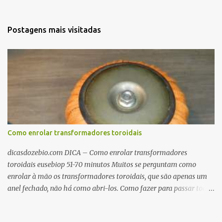
Postagens mais visitadas
Como enrolar transformadores toroidais
dicasdozebio.com DICA – Como enrolar transformadores
toroidais eusebiop 51-70 minutos Muitos se perguntam como
enrolar à mão os transformadores toroidais, que são apenas um
anel fechado, não há como abri-los. Como fazer para passar toda
a fiação pelo furo central? É um pouco trabalhoso, mas é simples.
Além desta dica, são mostradas as interessantes máquinas