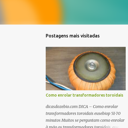
Postagens mais visitadas
Como enrolar transformadores toroidais
dicasdozebio.com DICA – Como enrolar
transformadores toroidais eusebiop 51-70
minutos Muitos se perguntam como enrolar
à mão os transformadores toroidais, que