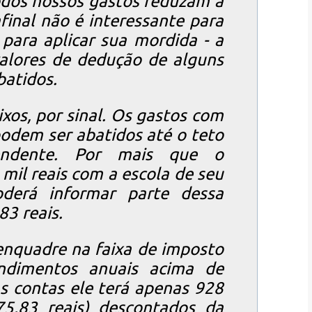
odos nossos gastos reduzam a
final não é interessante para
para aplicar sua mordida - a
alores de dedução de alguns
batidos.
xos, por sinal. Os gastos com
odem ser abatidos até o teto
endente. Por mais que o
mil reais com a escola de seu
oderá informar parte dessa
83 reais.
nquadre na faixa de imposto
ndimentos anuais acima de
as contas ele terá apenas 928
75,83 reais) descontados da