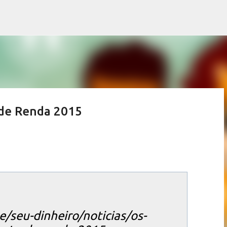
Pular para o conteúdo principal
 de Renda 2015
/seu-dinheiro/noticias/os-