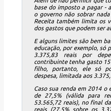
Além de não permitir que t
base do imposto a pagar - a
o governo não sobrar nada 
Receita também limita os v
dos gastos que podem ser a
E alguns limites são bem bai
educação, por exemplo, só p
3.375,83 reais por dep
contribuinte tenha gasto 15 
filho, portanto, ele só p
despesa, limitada aos 3.375,
Caso sua renda em 2014 o e
de 27,5% (válida para re
53.565,72 reais), no final d
reais (27,5% sobre os 3.3