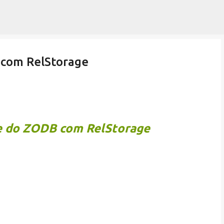
Pular para o conteúdo principal
 com RelStorage
de do ZODB com RelStorage