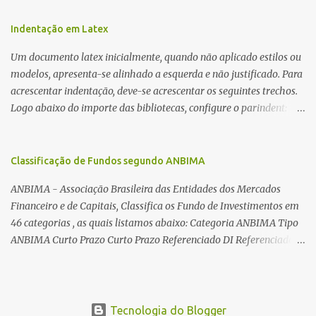
Além desta dica, são mostradas as interessantes máquinas
utilizadas para automatizar a bobinagem de grandes e pequenos
Indentação em Latex
toroides. De quebra, são abordadas as características construtivas
Um documento latex inicialmente, quando não aplicado estilos ou
dos núcleos e dos transformadores toroidais e como foram
modelos, apresenta-se alinhado a esquerda e não justificado. Para
desmontados dois deles. Características dos transformadores
acrescentar indentação, deve-se acrescentar os seguintes trechos.
toroidais Os transformadores toroidais tem aparecido cada vez
Logo abaixo do importe das bibliotecas, configure o parindent:
mais em circuitos eletrônicos, pois apresentam algumas
\setlength{\parindent}{2cm} % padrão 15pt. Configure também
vantagens importantes, quando comparados aos tradicionais
as exceções de indentações, como abaixo: \setlength{\parskip}
“quadradões”, com chapas E I: – A irradiação do campo magnético
{1cm plus 4mm minus 3mm} Para indentar um paragrafo
Classificação de Fundos segundo ANBIMA
é baixíssima ao redor do transformador, o que perm...
manualmente, use: \indent Para remover a indentação automatica
ANBIMA - Associação Brasileira das Entidades dos Mercados
de um paragrafo, use: \noindent
Financeiro e de Capitais, Classifica os Fundo de Investimentos em
46 categorias , as quais listamos abaixo: Categoria ANBIMA Tipo
ANBIMA Curto Prazo Curto Prazo Referenciado DI Referenciado
DI Renda Fixa Renda Fixa* Renda Fixa Renda Fixa Crédito Livre *
Renda Fixa Renda Fixa Índices * Multimercados Long And Short -
Neutro * Multimercados Long And Short - Direcional *
Multimercados Multimercados Macro * ...
Tecnologia do Blogger