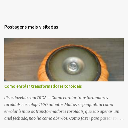
Postagens mais visitadas
Como enrolar transformadores toroidais
dicasdozebio.com DICA – Como enrolar transformadores
toroidais eusebiop 51-70 minutos Muitos se perguntam como
enrolar à mão os transformadores toroidais, que são apenas um
anel fechado, não há como abri-los. Como fazer para passar toda
a fiação pelo furo central? É um pouco trabalhoso, mas é simples.