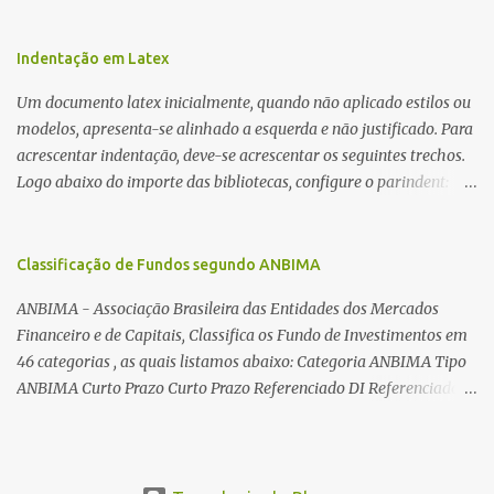
a fiação pelo furo central? É um pouco trabalhoso, mas é simples.
Além desta dica, são mostradas as interessantes máquinas
utilizadas para automatizar a bobinagem de grandes e pequenos
Indentação em Latex
toroides. De quebra, são abordadas as características construtivas
Um documento latex inicialmente, quando não aplicado estilos ou
dos núcleos e dos transformadores toroidais e como foram
modelos, apresenta-se alinhado a esquerda e não justificado. Para
desmontados dois deles. Características dos transformadores
acrescentar indentação, deve-se acrescentar os seguintes trechos.
toroidais Os transformadores toroidais tem aparecido cada vez
Logo abaixo do importe das bibliotecas, configure o parindent:
mais em circuitos eletrônicos, pois apresentam algumas
\setlength{\parindent}{2cm} % padrão 15pt. Configure também
vantagens importantes, quando comparados aos tradicionais
as exceções de indentações, como abaixo: \setlength{\parskip}
“quadradões”, com chapas E I: – A irradiação do campo magnético
{1cm plus 4mm minus 3mm} Para indentar um paragrafo
Classificação de Fundos segundo ANBIMA
é baixíssima ao redor do transformador, o que perm...
manualmente, use: \indent Para remover a indentação automatica
ANBIMA - Associação Brasileira das Entidades dos Mercados
de um paragrafo, use: \noindent
Financeiro e de Capitais, Classifica os Fundo de Investimentos em
46 categorias , as quais listamos abaixo: Categoria ANBIMA Tipo
ANBIMA Curto Prazo Curto Prazo Referenciado DI Referenciado
DI Renda Fixa Renda Fixa* Renda Fixa Renda Fixa Crédito Livre *
Renda Fixa Renda Fixa Índices * Multimercados Long And Short -
Neutro * Multimercados Long And Short - Direcional *