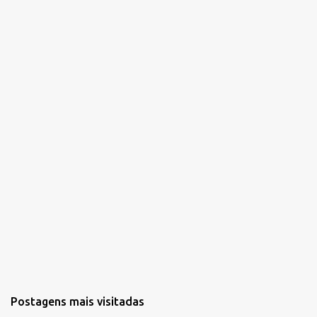
á
r
i
o
s
Postagens mais visitadas