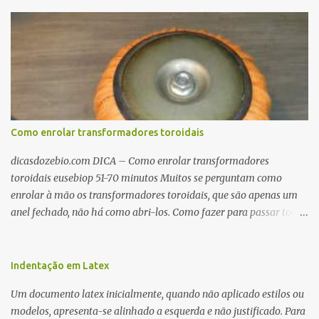
Como enrolar transformadores toroidais
dicasdozebio.com DICA – Como enrolar transformadores
toroidais eusebiop 51-70 minutos Muitos se perguntam como
enrolar à mão os transformadores toroidais, que são apenas um
anel fechado, não há como abri-los. Como fazer para passar toda
a fiação pelo furo central? É um pouco trabalhoso, mas é simples.
Além desta dica, são mostradas as interessantes máquinas
utilizadas para automatizar a bobinagem de grandes e pequenos
Indentação em Latex
toroides. De quebra, são abordadas as características construtivas
Um documento latex inicialmente, quando não aplicado estilos ou
dos núcleos e dos transformadores toroidais e como foram
modelos, apresenta-se alinhado a esquerda e não justificado. Para
desmontados dois deles. Características dos transformadores