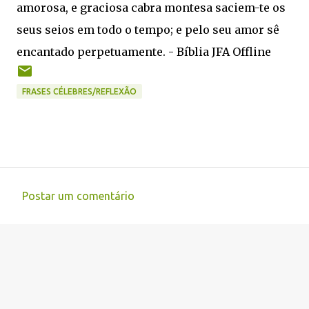
amorosa, e graciosa cabra montesa saciem-te os
seus seios em todo o tempo; e pelo seu amor sê
encantado perpetuamente. - Bíblia JFA Offline
FRASES CÉLEBRES/REFLEXÃO
Postar um comentário
C
o
m
e
n
t