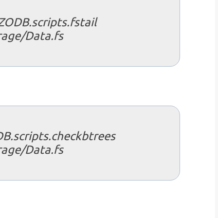
ODB.scripts.fstail
rage/Data.fs
B.scripts.checkbtrees
rage/Data.fs