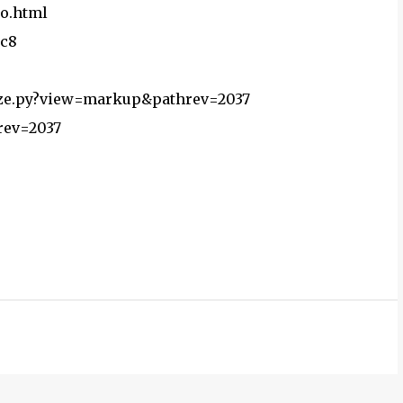
eo.html
9c8
lyze.py?view=markup&pathrev=2037
hrev=2037