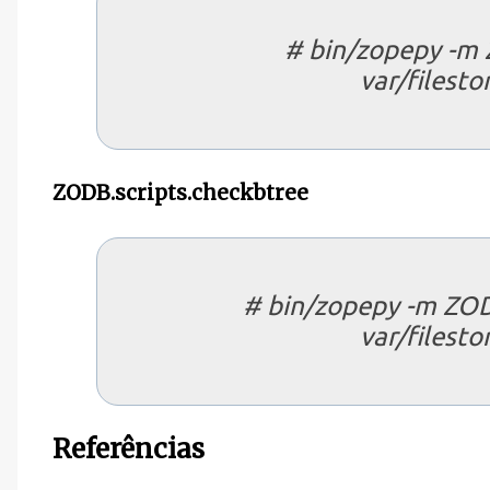
# bin/zopepy -m Z
var/filesto
ZODB.scripts.checkbtree
# bin/zopepy -m ZOD
var/filesto
Referências