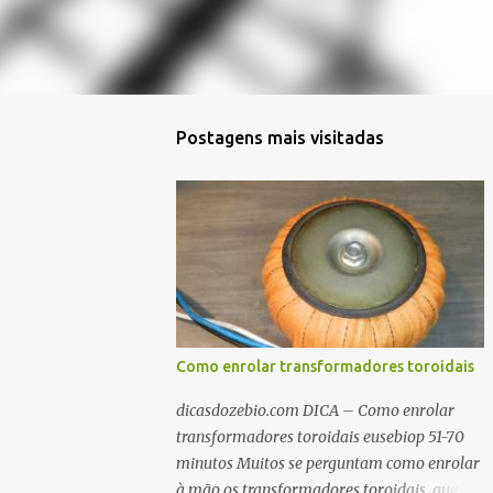
Postagens mais visitadas
Como enrolar transformadores toroidais
dicasdozebio.com DICA – Como enrolar
transformadores toroidais eusebiop 51-70
minutos Muitos se perguntam como enrolar
à mão os transformadores toroidais, que