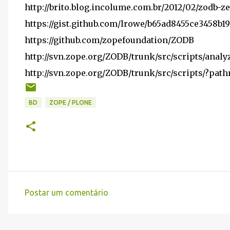
http://brito.blog.incolume.com.br/2012/02/zodb-z
https://gist.github.com/lrowe/b65ad8455ce3458b1
https://github.com/zopefoundation/ZODB
http://svn.zope.org/ZODB/trunk/src/scripts/ana
http://svn.zope.org/ZODB/trunk/src/scripts/?pat
BD
ZOPE / PLONE
Postar um comentário
C
o