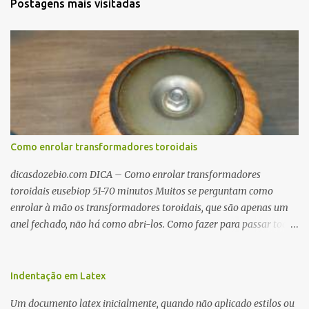
Postagens mais visitadas
Como enrolar transformadores toroidais
dicasdozebio.com DICA – Como enrolar transformadores
toroidais eusebiop 51-70 minutos Muitos se perguntam como
enrolar à mão os transformadores toroidais, que são apenas um
anel fechado, não há como abri-los. Como fazer para passar toda
a fiação pelo furo central? É um pouco trabalhoso, mas é simples.
Além desta dica, são mostradas as interessantes máquinas
utilizadas para automatizar a bobinagem de grandes e pequenos
Indentação em Latex
toroides. De quebra, são abordadas as características construtivas
Um documento latex inicialmente, quando não aplicado estilos ou
dos núcleos e dos transformadores toroidais e como foram