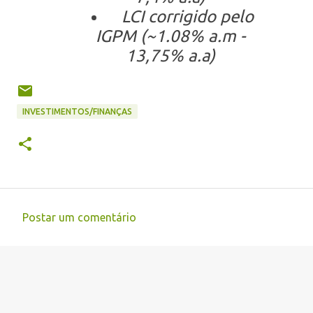
LCI corrigido pelo
IGPM (~1.08% a.m -
13,75% a.a)
INVESTIMENTOS/FINANÇAS
Postar um comentário
C
o
m
e
n