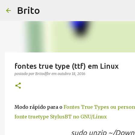
Brito
fontes true type (ttf) em Linux
postado por
Britodfbr
em
outubro 18, 2016
Modo rápido para o
Fontes True Types ou person
fonte truetype StylusBT no GNU/Linux
sudo unzip ~/Downl