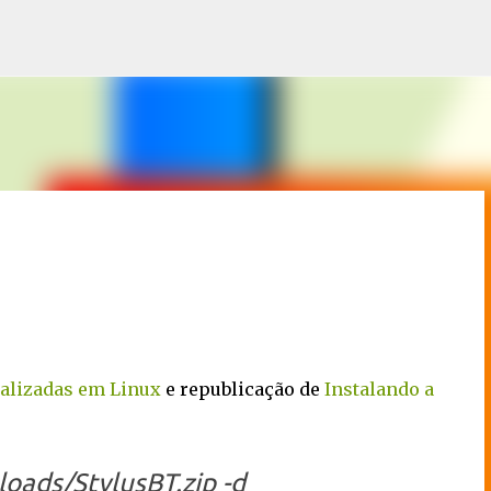
Pular para o conteúdo principal
alizadas em Linux
e republicação de
Instalando a
oads/StylusBT.zip -d