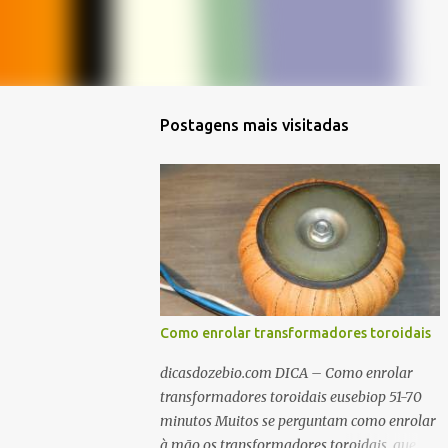
Postagens mais visitadas
Como enrolar transformadores toroidais
dicasdozebio.com DICA – Como enrolar
transformadores toroidais eusebiop 51-70
minutos Muitos se perguntam como enrolar
à mão os transformadores toroidais, que