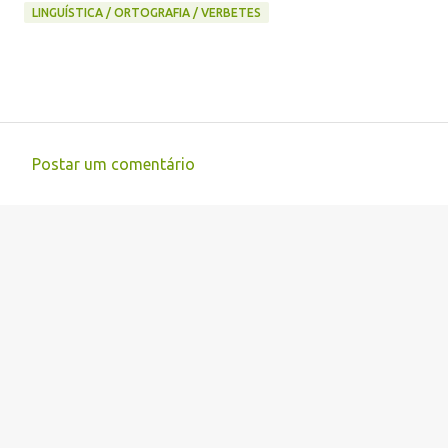
LINGUÍSTICA / ORTOGRAFIA / VERBETES
Postar um comentário
C
o
m
e
n
t
á
r
i
o