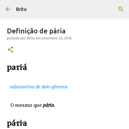
Pular para o conteúdo principal
Brito
Definição de pária
postado por
Brito
em
novembro 24, 2016
pa·ri·á
substantivo de dois gêneros
O
mesmo
que
pária
.
pá·ri·a