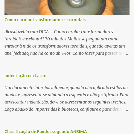
Como enrolar transformadores toroidais
dicasdozebio.com DICA – Como enrolar transformadores
toroidais eusebiop 51-70 minutos Muitos se perguntam como
enrolar à mão os transformadores toroidais, que são apenas um
anel fechado, não há como abri-los. Como fazer para passar toda
a fiação pelo furo central? É um pouco trabalhoso, mas é simples.
Além desta dica, são mostradas as interessantes máquinas
utilizadas para automatizar a bobinagem de grandes e pequenos
Indentação em Latex
toroides. De quebra, são abordadas as características construtivas
Um documento latex inicialmente, quando não aplicado estilos ou
dos núcleos e dos transformadores toroidais e como foram
modelos, apresenta-se alinhado a esquerda e não justificado. Para
desmontados dois deles. Características dos transformadores
acrescentar indentação, deve-se acrescentar os seguintes trechos.
toroidais Os transformadores toroidais tem aparecido cada vez
Logo abaixo do importe das bibliotecas, configure o parindent:
mais em circuitos eletrônicos, pois apresentam algumas
\setlength{\parindent}{2cm} % padrão 15pt. Configure também
vantagens importantes, quando comparados aos tradicionais
as exceções de indentações, como abaixo: \setlength{\parskip}
“quadradões”, com chapas E I: – A irradiação do campo magnético
{1cm plus 4mm minus 3mm} Para indentar um paragrafo
Classificação de Fundos segundo ANBIMA
é baixíssima ao redor do transformador, o que perm...