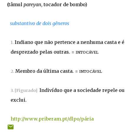
(
tâmul
pareyan
,
tocador
de
bombo
)
substantivo de dois gêneros
Indiano
que
não
pertence
a
nenhuma
casta
e
é
1.
desprezado
pelas
outras
.
=
INTOCÁVEL
Membro
da
última
casta
.
=
2.
INTOCÁVEL
Indivíduo
que
a
sociedade
repele
ou
3.
[Figurado]
exclui
.
http://www.priberam.pt/dlpo/pária