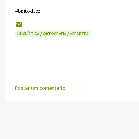
#britodfbr
LINGUÍSTICA / ORTOGRAFIA / VERBETES
Postar um comentário
C
o
m
e
n
t