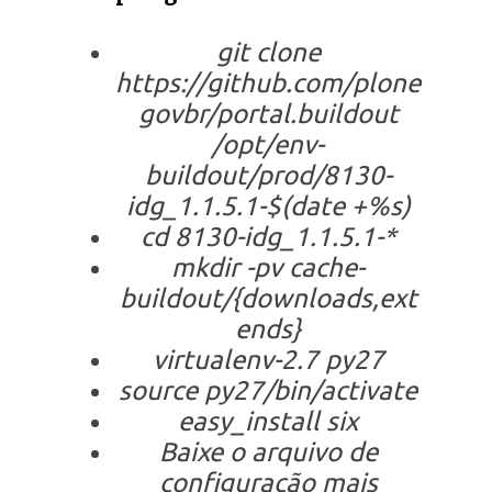
git clone
https://github.com/plone
govbr/portal.buildout
/opt/env-
buildout/prod/8130-
idg_1.1.5.1-$(date +%s)
cd 8130-idg_1.1.5.1-*
mkdir -pv cache-
buildout/{downloads,ext
ends}
virtualenv-2.7 py27
source py27/bin/activate
easy_install six
Baixe o arquivo de
configuração mais