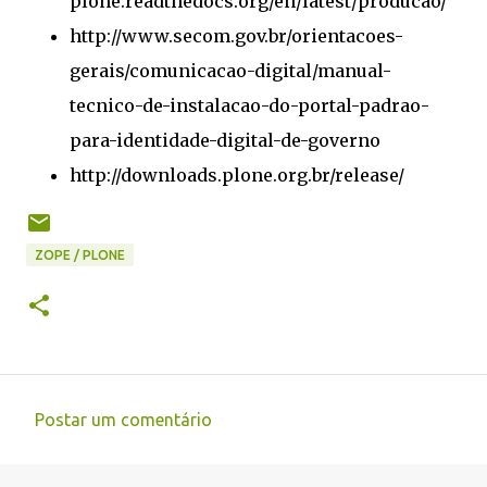
plone.readthedocs.org/en/latest/producao/
http://www.secom.gov.br/orientacoes-
gerais/comunicacao-digital/manual-
tecnico-de-instalacao-do-portal-padrao-
para-identidade-digital-de-governo
http://downloads.plone.org.br/release/
ZOPE / PLONE
Postar um comentário
C
o