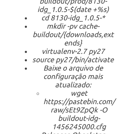
buildout/prod/8130-
idg_1.0.5-$(date +%s)
cd 8130-idg_1.0.5-*
mkdir -pv cache-
buildout/{downloads,ext
ends}
virtualenv-2.7 py27
source py27/bin/activate
Baixe o arquivo de
configuração mais
atualizado:
wget
https://pastebin.com/
raw/sEt9ZpQk -O
buildout-idg-
1456245000.cfg