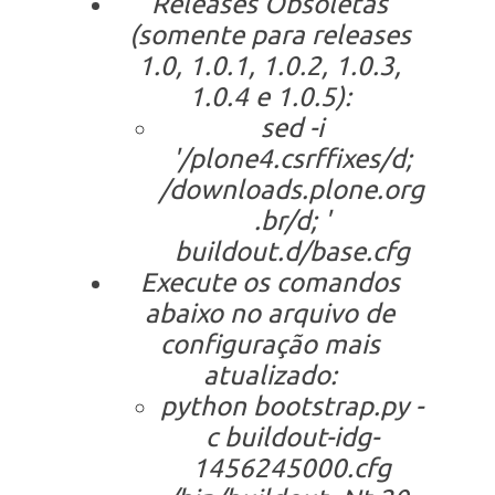
Releases Obsoletas
(somente para releases
1.0, 1.0.1, 1.0.2, 1.0.3,
1.0.4 e 1.0.5):
sed -i
'/plone4.csrffixes/d;
/downloads.plone.org
.br/d; '
buildout.d/base.cfg
Execute os comandos
abaixo no arquivo de
configuração mais
atualizado:
python bootstrap.py -
c buildout-idg-
1456245000.cfg