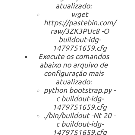
atualizado:
wget
https://pastebin.com/
raw/3ZK3PUc8 -O
buildout-idg-
1479751659.cfg
Execute os comandos
abaixo no arquivo de
configuração mais
atualizado:
python bootstrap.py -
c buildout-idg-
1479751659.cfg
./bin/buildout -Nt 20 -
c buildout-idg-
1479751659.cfg