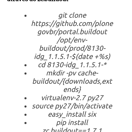
git clone
https://github.com/plone
govbr/portal.buildout
/opt/env-
buildout/prod/8130-
idg_1.1.5.1-$(date +%s)
cd 8130-idg_1.1.5.1-*
mkdir -pv cache-
buildout/{downloads,ext
ends}
virtualenv-2.7 py27
source py27/bin/activate
easy_install six
pip install
zc.buildout==1.7.1