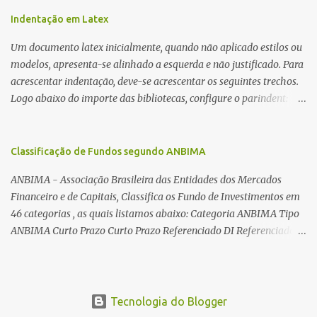
Além desta dica, são mostradas as interessantes máquinas
utilizadas para automatizar a bobinagem de grandes e pequenos
Indentação em Latex
toroides. De quebra, são abordadas as características construtivas
Um documento latex inicialmente, quando não aplicado estilos ou
dos núcleos e dos transformadores toroidais e como foram
modelos, apresenta-se alinhado a esquerda e não justificado. Para
desmontados dois deles. Características dos transformadores
acrescentar indentação, deve-se acrescentar os seguintes trechos.
toroidais Os transformadores toroidais tem aparecido cada vez
Logo abaixo do importe das bibliotecas, configure o parindent:
mais em circuitos eletrônicos, pois apresentam algumas
\setlength{\parindent}{2cm} % padrão 15pt. Configure também
vantagens importantes, quando comparados aos tradicionais
as exceções de indentações, como abaixo: \setlength{\parskip}
“quadradões”, com chapas E I: – A irradiação do campo magnético
{1cm plus 4mm minus 3mm} Para indentar um paragrafo
Classificação de Fundos segundo ANBIMA
é baixíssima ao redor do transformador, o que perm...
manualmente, use: \indent Para remover a indentação automatica
ANBIMA - Associação Brasileira das Entidades dos Mercados
de um paragrafo, use: \noindent
Financeiro e de Capitais, Classifica os Fundo de Investimentos em
46 categorias , as quais listamos abaixo: Categoria ANBIMA Tipo
ANBIMA Curto Prazo Curto Prazo Referenciado DI Referenciado
DI Renda Fixa Renda Fixa* Renda Fixa Renda Fixa Crédito Livre *
Renda Fixa Renda Fixa Índices * Multimercados Long And Short -
Neutro * Multimercados Long And Short - Direcional *
Multimercados Multimercados Macro * ...
Tecnologia do Blogger