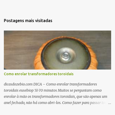
Postagens mais visitadas
Como enrolar transformadores toroidais
dicasdozebio.com DICA – Como enrolar transformadores
toroidais eusebiop 51-70 minutos Muitos se perguntam como
enrolar à mão os transformadores toroidais, que são apenas um
anel fechado, não há como abri-los. Como fazer para passar toda
a fiação pelo furo central? É um pouco trabalhoso, mas é simples.