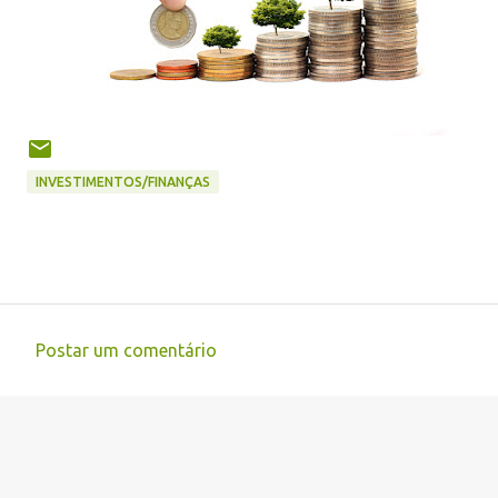
INVESTIMENTOS/FINANÇAS
Postar um comentário
C
o
m
e