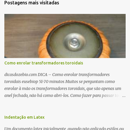
Postagens mais visitadas
Como enrolar transformadores toroidais
dicasdozebio.com DICA – Como enrolar transformadores
toroidais eusebiop 51-70 minutos Muitos se perguntam como
enrolar à mão os transformadores toroidais, que são apenas um
anel fechado, não há como abri-los. Como fazer para passar toda
a fiação pelo furo central? É um pouco trabalhoso, mas é simples.
Além desta dica, são mostradas as interessantes máquinas
utilizadas para automatizar a bobinagem de grandes e pequenos
Indentação em Latex
toroides. De quebra, são abordadas as características construtivas
Um documento latex inicialmente, quando não aplicado estilos ou