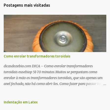
Postagens mais visitadas
Como enrolar transformadores toroidais
dicasdozebio.com DICA – Como enrolar transformadores
toroidais eusebiop 51-70 minutos Muitos se perguntam como
enrolar à mão os transformadores toroidais, que são apenas um
anel fechado, não há como abri-los. Como fazer para passar toda
a fiação pelo furo central? É um pouco trabalhoso, mas é simples.
Além desta dica, são mostradas as interessantes máquinas
utilizadas para automatizar a bobinagem de grandes e pequenos
Indentação em Latex
toroides. De quebra, são abordadas as características construtivas