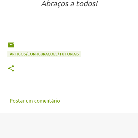
Abraços a todos!
ARTIGOS/CONFIGURAÇÕES/TUTORIAIS
Postar um comentário
C
o
m
e