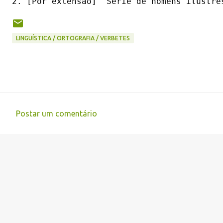
LINGUÍSTICA / ORTOGRAFIA / VERBETES
Postar um comentário
C
o
m
e
n
t
á
r