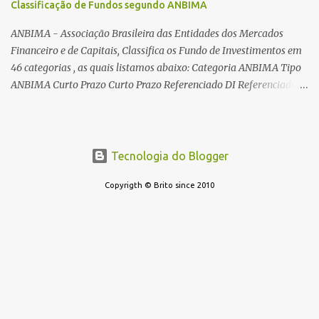
{1cm plus 4mm minus 3mm} Para indentar um paragrafo
Classificação de Fundos segundo ANBIMA
é baixíssima ao redor do transformador, o que perm...
manualmente, use: \indent Para remover a indentação automatica
ANBIMA - Associação Brasileira das Entidades dos Mercados
de um paragrafo, use: \noindent
Financeiro e de Capitais, Classifica os Fundo de Investimentos em
46 categorias , as quais listamos abaixo: Categoria ANBIMA Tipo
ANBIMA Curto Prazo Curto Prazo Referenciado DI Referenciado
DI Renda Fixa Renda Fixa* Renda Fixa Renda Fixa Crédito Livre *
Renda Fixa Renda Fixa Índices * Multimercados Long And Short -
Neutro * Multimercados Long And Short - Direcional *
Multimercados Multimercados Macro * ...
Tecnologia do Blogger
Copyrigth © Brito since 2010