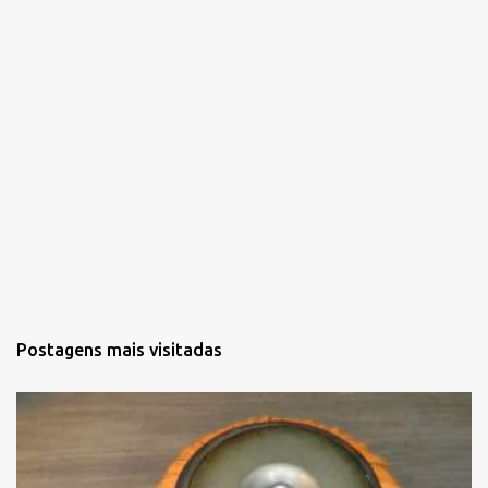
i
o
s
Postagens mais visitadas