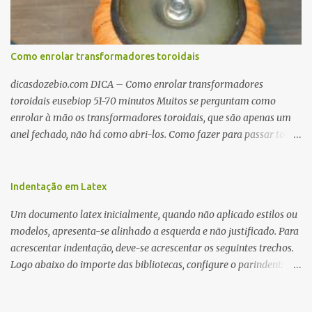
Como enrolar transformadores toroidais
dicasdozebio.com DICA – Como enrolar transformadores
toroidais eusebiop 51-70 minutos Muitos se perguntam como
enrolar à mão os transformadores toroidais, que são apenas um
anel fechado, não há como abri-los. Como fazer para passar toda
a fiação pelo furo central? É um pouco trabalhoso, mas é simples.
Além desta dica, são mostradas as interessantes máquinas
utilizadas para automatizar a bobinagem de grandes e pequenos
Indentação em Latex
toroides. De quebra, são abordadas as características construtivas
Um documento latex inicialmente, quando não aplicado estilos ou
dos núcleos e dos transformadores toroidais e como foram
modelos, apresenta-se alinhado a esquerda e não justificado. Para
desmontados dois deles. Características dos transformadores
acrescentar indentação, deve-se acrescentar os seguintes trechos.
toroidais Os transformadores toroidais tem aparecido cada vez
Logo abaixo do importe das bibliotecas, configure o parindent:
mais em circuitos eletrônicos, pois apresentam algumas
\setlength{\parindent}{2cm} % padrão 15pt. Configure também
vantagens importantes, quando comparados aos tradicionais
as exceções de indentações, como abaixo: \setlength{\parskip}
“quadradões”, com chapas E I: – A irradiação do campo magnético