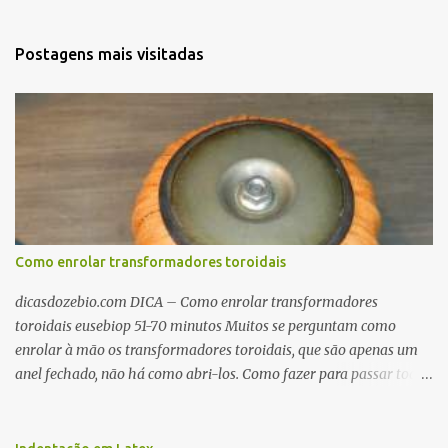
Postagens mais visitadas
Como enrolar transformadores toroidais
dicasdozebio.com DICA – Como enrolar transformadores
toroidais eusebiop 51-70 minutos Muitos se perguntam como
enrolar à mão os transformadores toroidais, que são apenas um
anel fechado, não há como abri-los. Como fazer para passar toda
a fiação pelo furo central? É um pouco trabalhoso, mas é simples.
Além desta dica, são mostradas as interessantes máquinas
utilizadas para automatizar a bobinagem de grandes e pequenos