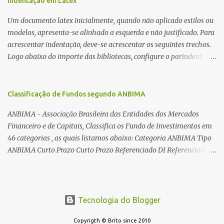
Indentação em Latex
toroides. De quebra, são abordadas as características construtivas
Um documento latex inicialmente, quando não aplicado estilos ou
dos núcleos e dos transformadores toroidais e como foram
modelos, apresenta-se alinhado a esquerda e não justificado. Para
desmontados dois deles. Características dos transformadores
acrescentar indentação, deve-se acrescentar os seguintes trechos.
toroidais Os transformadores toroidais tem aparecido cada vez
Logo abaixo do importe das bibliotecas, configure o parindent:
mais em circuitos eletrônicos, pois apresentam algumas
\setlength{\parindent}{2cm} % padrão 15pt. Configure também
vantagens importantes, quando comparados aos tradicionais
as exceções de indentações, como abaixo: \setlength{\parskip}
“quadradões”, com chapas E I: – A irradiação do campo magnético
{1cm plus 4mm minus 3mm} Para indentar um paragrafo
Classificação de Fundos segundo ANBIMA
é baixíssima ao redor do transformador, o que perm...
manualmente, use: \indent Para remover a indentação automatica
ANBIMA - Associação Brasileira das Entidades dos Mercados
de um paragrafo, use: \noindent
Financeiro e de Capitais, Classifica os Fundo de Investimentos em
46 categorias , as quais listamos abaixo: Categoria ANBIMA Tipo
ANBIMA Curto Prazo Curto Prazo Referenciado DI Referenciado
DI Renda Fixa Renda Fixa* Renda Fixa Renda Fixa Crédito Livre *
Renda Fixa Renda Fixa Índices * Multimercados Long And Short -
Neutro * Multimercados Long And Short - Direcional *
Multimercados Multimercados Macro * ...
Tecnologia do Blogger
Copyrigth © Brito since 2010