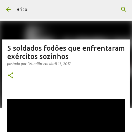
Pular para o conteúdo principal
Brito
5 soldados fodões que enfrentaram
exércitos sozinhos
postado por
Britodfbr
em
abril 13, 2017