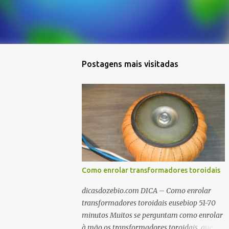
Postagens mais visitadas
Como enrolar transformadores toroidais
dicasdozebio.com DICA – Como enrolar
transformadores toroidais eusebiop 51-70
minutos Muitos se perguntam como enrolar
à mão os transformadores toroidais, que