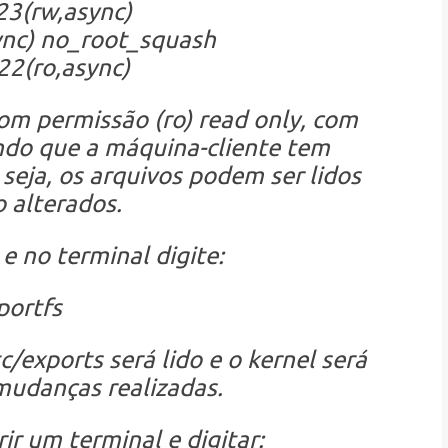
23(rw,async)
ync) no_root_squash
22(ro,async)
com permissão (ro) read only, com
do que a máquina-cliente tem
seja, os arquivos podem ser lidos
 alterados.
e no terminal digite:
portfs
exports será lido e o kernel será
mudanças realizadas.
ir um terminal e digitar: