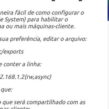
eira fácil de como configurar o
le System)
para habilitar o
 ou mais máquinas-cliente.
sua preferência, editar o arquivo:
c/exports
 conter a linha:
.168.1.2(rw,async)
que:
o que será compartilhado com as
as-cliente;