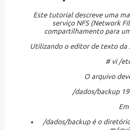
Este tutorial descreve uma man
serviço
NFS (Network Fi
compartilhamento para uma
Utilizando o editor de texto da 
# vi /et
O arquivo deve
/dados/backup 192
Em 
/dados/backup é o diretóri
máquin