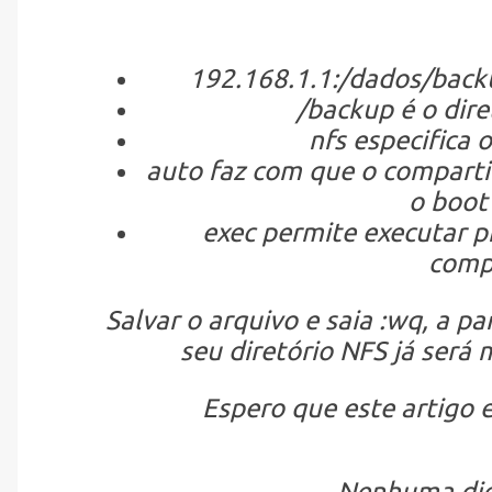
192.168.1.1:/dados/backu
/backup é o diret
nfs especifica 
auto faz com que o compart
o boot
exec permite executar p
comp
Salvar o arquivo e saia :wq, a p
seu diretório NFS já ser
Espero que este artigo 
Nenhuma dic