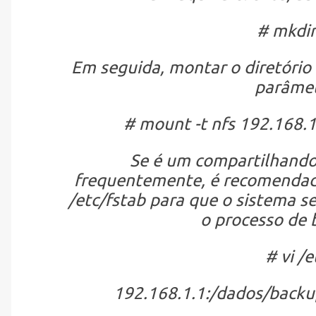
# mkdir
Em seguida, montar o diretóri
parâmetr
# mount -t nfs 192.168.
Se é um compartilhando 
frequentemente, é recomendado
/etc/fstab para que o sistema s
o processo de 
# vi /e
192.168.1.1:/dados/backup