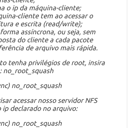
a o ip da máquina-cliente;
uina-cliente tem ao acessar o
ura e escrita (read/write);
 forma assíncrona, ou seja, sem
posta do cliente a cada pacote
ferência de arquivo mais rápida.
 tenha privilégios de root, insira
a: no_root_squash
ync) no_root_squash
sar acessar nosso servidor NFS
 ip declarado no arquivo:
ync) no_root_squash