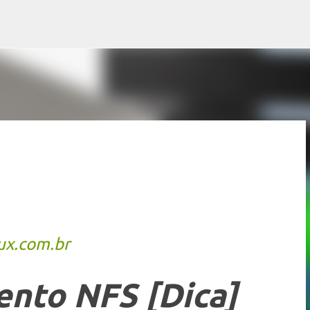
Pular para o conteúdo principal
ux.com.br
nto NFS [Dica]