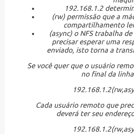
192.168.1.2 determin
(rw) permissão que a máq
compartilhamento leit
(async) o NFS trabalha de
precisar esperar uma res
enviado, isto torna a trans
Se você quer que o usuário remoto
no final da linh
192.168.1.2(rw,as
Cada usuário remoto que preci
deverá ter seu endereço
192.168.1.2(rw,as