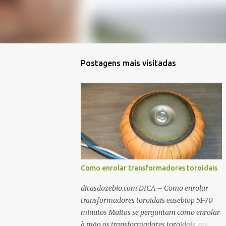
Postagens mais visitadas
Como enrolar transformadores toroidais
dicasdozebio.com DICA – Como enrolar
transformadores toroidais eusebiop 51-70
minutos Muitos se perguntam como enrolar
à mão os transformadores toroidais, que