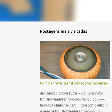
Postagens mais visitadas
Como enrolar transformadores toroidais
dicasdozebio.com DICA – Como enrolar
transformadores toroidais eusebiop 51-70
minutos Muitos se perguntam como enrolar
à mão os transformadores toroidais, que