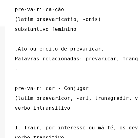
pre·va·ri·ca·ção

(latim praevaricatio, -onis)

substantivo feminino

.Ato ou efeito de prevaricar.

Palavras relacionadas: prevaricar, franq
.

pre·va·ri·car - Conjugar

(latim praevaricor, -ari, transgredir, v
verbo intransitivo

1. Trair, por interesse ou má-fé, os dev
verbo transitivo
