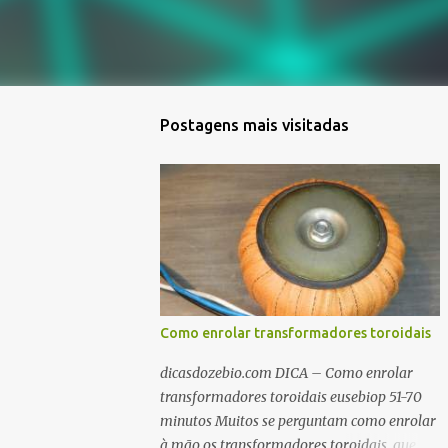
Postagens mais visitadas
Como enrolar transformadores toroidais
dicasdozebio.com DICA – Como enrolar
transformadores toroidais eusebiop 51-70
minutos Muitos se perguntam como enrolar
à mão os transformadores toroidais, que