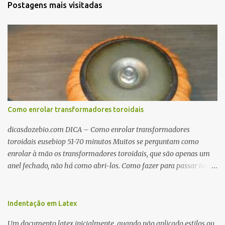
Postagens mais visitadas
Como enrolar transformadores toroidais
dicasdozebio.com DICA – Como enrolar transformadores
toroidais eusebiop 51-70 minutos Muitos se perguntam como
enrolar à mão os transformadores toroidais, que são apenas um
anel fechado, não há como abri-los. Como fazer para passar toda
a fiação pelo furo central? É um pouco trabalhoso, mas é simples.
Além desta dica, são mostradas as interessantes máquinas
utilizadas para automatizar a bobinagem de grandes e pequenos
Indentação em Latex
toroides. De quebra, são abordadas as características construtivas
Um documento latex inicialmente, quando não aplicado estilos ou