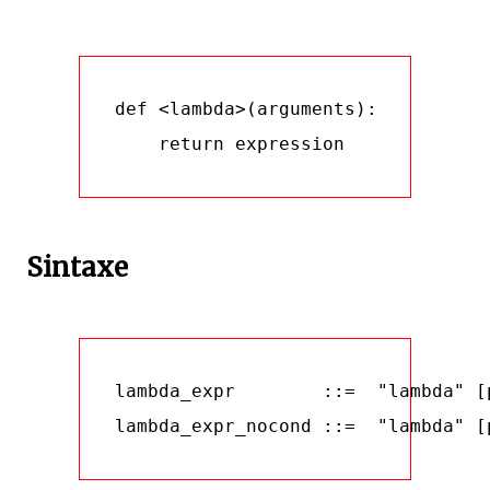
def <lambda>(arguments):

Sintaxe
lambda_expr        ::=  "lambda" [