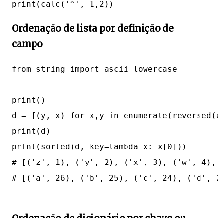
Ordenação de lista por definição de
campo
from string import ascii_lowercase

print()

d = [(y, x) for x,y in enumerate(reversed(a
print(d)

print(sorted(d, key=lambda x: x[0]))

# [('z', 1), ('y', 2), ('x', 3), ('w', 4),
# [('a', 26), ('b', 25), ('c', 24), ('d', 