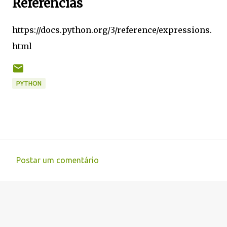
Referências
https://docs.python.org/3/reference/expressions.
html
PYTHON
Postar um comentário
C
o
m
e