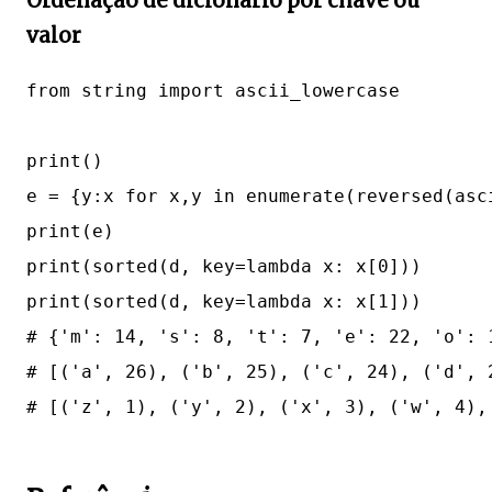
Ordenação de dicionário por chave ou
valor
from string import ascii_lowercase

print()

e = {y:x for x,y in enumerate(reversed(asci
print(e)

print(sorted(d, key=lambda x: x[0]))

print(sorted(d, key=lambda x: x[1]))

# {'m': 14, 's': 8, 't': 7, 'e': 22, 'o': 
# [('a', 26), ('b', 25), ('c', 24), ('d', 
# [('z', 1), ('y', 2), ('x', 3), ('w', 4),