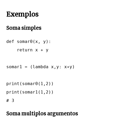
Exemplos
Soma simples
def somar0(x, y):

    return x + y

somar1 = (lambda x,y: x+y)

print(somar0(1,2))

print(somar1(1,2))

Soma multiplos argumentos