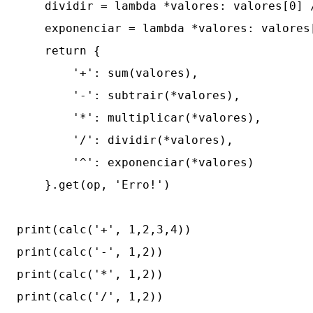
    dividir = lambda *valores: valores[0] /
    exponenciar = lambda *valores: valores[
    return {

        '+': sum(valores),

        '-': subtrair(*valores),

        '*': multiplicar(*valores),

        '/': dividir(*valores),

        '^': exponenciar(*valores)

    }.get(op, 'Erro!')

print(calc('+', 1,2,3,4))

print(calc('-', 1,2))

print(calc('*', 1,2))

print(calc('/', 1,2))
