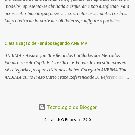
dos núcleos e dos transformadores toroidais e como foram
modelos, apresenta-se alinhado a esquerda e não justificado. Para
desmontados dois deles. Características dos transformadores
acrescentar indentação, deve-se acrescentar os seguintes trechos.
toroidais Os transformadores toroidais tem aparecido cada vez
Logo abaixo do importe das bibliotecas, configure o parindent:
mais em circuitos eletrônicos, pois apresentam algumas
\setlength{\parindent}{2cm} % padrão 15pt. Configure também
vantagens importantes, quando comparados aos tradicionais
as exceções de indentações, como abaixo: \setlength{\parskip}
“quadradões”, com chapas E I: – A irradiação do campo magnético
{1cm plus 4mm minus 3mm} Para indentar um paragrafo
Classificação de Fundos segundo ANBIMA
é baixíssima ao redor do transformador, o que perm...
manualmente, use: \indent Para remover a indentação automatica
ANBIMA - Associação Brasileira das Entidades dos Mercados
de um paragrafo, use: \noindent
Financeiro e de Capitais, Classifica os Fundo de Investimentos em
46 categorias , as quais listamos abaixo: Categoria ANBIMA Tipo
ANBIMA Curto Prazo Curto Prazo Referenciado DI Referenciado
DI Renda Fixa Renda Fixa* Renda Fixa Renda Fixa Crédito Livre *
Renda Fixa Renda Fixa Índices * Multimercados Long And Short -
Neutro * Multimercados Long And Short - Direcional *
Multimercados Multimercados Macro * ...
Tecnologia do Blogger
Copyrigth © Brito since 2010