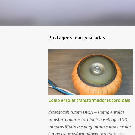
Postagens mais visitadas
Como enrolar transformadores toroidais
dicasdozebio.com DICA – Como enrolar
transformadores toroidais eusebiop 51-70
minutos Muitos se perguntam como enrolar
à mão os transformadores toroidais, que