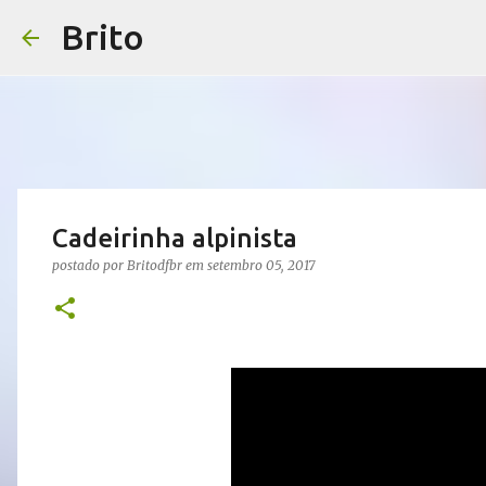
Brito
Cadeirinha alpinista
postado por
Britodfbr
em
setembro 05, 2017