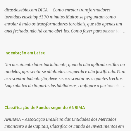
dicasdozebio.com DICA – Como enrolar transformadores
toroidais eusebiop 51-70 minutos Muitos se perguntam como
enrolar à mão os transformadores toroidais, que são apenas um
anel fechado, não há como abri-los. Como fazer para passar toda
a fiação pelo furo central? É um pouco trabalhoso, mas é simples.
Além desta dica, são mostradas as interessantes máquinas
utilizadas para automatizar a bobinagem de grandes e pequenos
Indentação em Latex
toroides. De quebra, são abordadas as características construtivas
Um documento latex inicialmente, quando não aplicado estilos ou
dos núcleos e dos transformadores toroidais e como foram
modelos, apresenta-se alinhado a esquerda e não justificado. Para
desmontados dois deles. Características dos transformadores
acrescentar indentação, deve-se acrescentar os seguintes trechos.
toroidais Os transformadores toroidais tem aparecido cada vez
Logo abaixo do importe das bibliotecas, configure o parindent:
mais em circuitos eletrônicos, pois apresentam algumas
\setlength{\parindent}{2cm} % padrão 15pt. Configure também
vantagens importantes, quando comparados aos tradicionais
as exceções de indentações, como abaixo: \setlength{\parskip}
“quadradões”, com chapas E I: – A irradiação do campo magnético
{1cm plus 4mm minus 3mm} Para indentar um paragrafo
Classificação de Fundos segundo ANBIMA
é baixíssima ao redor do transformador, o que perm...
manualmente, use: \indent Para remover a indentação automatica
ANBIMA - Associação Brasileira das Entidades dos Mercados
de um paragrafo, use: \noindent
Financeiro e de Capitais, Classifica os Fundo de Investimentos em