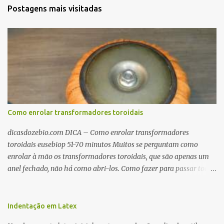
Postagens mais visitadas
Como enrolar transformadores toroidais
dicasdozebio.com DICA – Como enrolar transformadores
toroidais eusebiop 51-70 minutos Muitos se perguntam como
enrolar à mão os transformadores toroidais, que são apenas um
anel fechado, não há como abri-los. Como fazer para passar toda
a fiação pelo furo central? É um pouco trabalhoso, mas é simples.
Além desta dica, são mostradas as interessantes máquinas
utilizadas para automatizar a bobinagem de grandes e pequenos
Indentação em Latex
toroides. De quebra, são abordadas as características construtivas