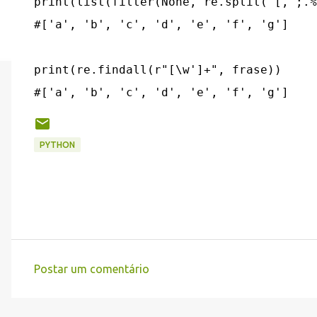
print(list(filter(None, re.split("[, ;.%
#['a', 'b', 'c', 'd', 'e', 'f', 'g']

print(re.findall(r"[\w']+", frase))

PYTHON
Postar um comentário
C
o