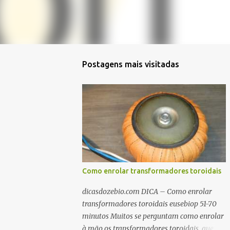
Postagens mais visitadas
Como enrolar transformadores toroidais
dicasdozebio.com DICA – Como enrolar
transformadores toroidais eusebiop 51-70
minutos Muitos se perguntam como enrolar
à mão os transformadores toroidais, que