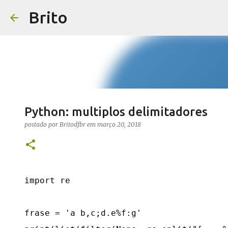
Brito
Python: multiplos delimitadores
postado por
Britodfbr
em
março 20, 2018
import re

frase = 'a b,c;d.e%f:g'
