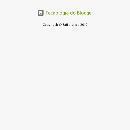
Neutro * Multimercados Long And Short - Direcional *
Multimercados Multimercados Macro * ...
Tecnologia do Blogger
Copyrigth © Brito since 2010