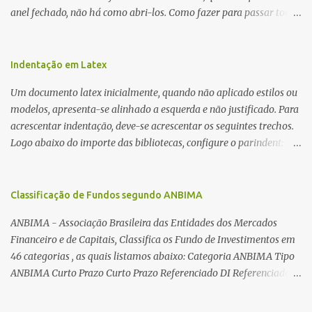
anel fechado, não há como abri-los. Como fazer para passar toda
a fiação pelo furo central? É um pouco trabalhoso, mas é simples.
Além desta dica, são mostradas as interessantes máquinas
utilizadas para automatizar a bobinagem de grandes e pequenos
Indentação em Latex
toroides. De quebra, são abordadas as características construtivas
Um documento latex inicialmente, quando não aplicado estilos ou
dos núcleos e dos transformadores toroidais e como foram
modelos, apresenta-se alinhado a esquerda e não justificado. Para
desmontados dois deles. Características dos transformadores
acrescentar indentação, deve-se acrescentar os seguintes trechos.
toroidais Os transformadores toroidais tem aparecido cada vez
Logo abaixo do importe das bibliotecas, configure o parindent:
mais em circuitos eletrônicos, pois apresentam algumas
\setlength{\parindent}{2cm} % padrão 15pt. Configure também
vantagens importantes, quando comparados aos tradicionais
as exceções de indentações, como abaixo: \setlength{\parskip}
“quadradões”, com chapas E I: – A irradiação do campo magnético
{1cm plus 4mm minus 3mm} Para indentar um paragrafo
Classificação de Fundos segundo ANBIMA
é baixíssima ao redor do transformador, o que perm...
manualmente, use: \indent Para remover a indentação automatica
ANBIMA - Associação Brasileira das Entidades dos Mercados
de um paragrafo, use: \noindent
Financeiro e de Capitais, Classifica os Fundo de Investimentos em
46 categorias , as quais listamos abaixo: Categoria ANBIMA Tipo
ANBIMA Curto Prazo Curto Prazo Referenciado DI Referenciado
DI Renda Fixa Renda Fixa* Renda Fixa Renda Fixa Crédito Livre *
Renda Fixa Renda Fixa Índices * Multimercados Long And Short -