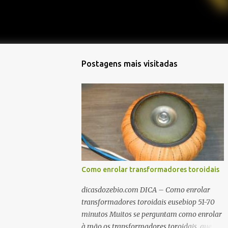
Postagens mais visitadas
Como enrolar transformadores toroidais
dicasdozebio.com DICA – Como enrolar
transformadores toroidais eusebiop 51-70
minutos Muitos se perguntam como enrolar
à mão os transformadores toroidais, que