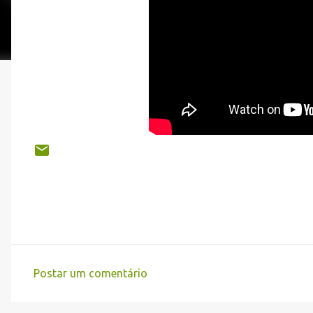
Postar um comentário
C
o