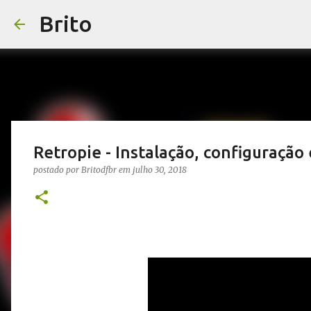
Brito
Retropie - Instalação, configuração 
postado por
Britodfbr
em
julho 30, 2018