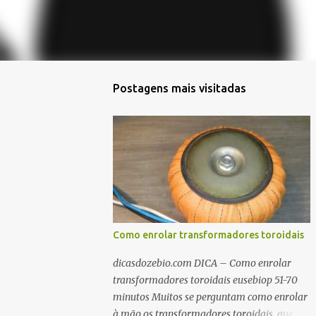
Postagens mais visitadas
Como enrolar transformadores toroidais
dicasdozebio.com DICA – Como enrolar
transformadores toroidais eusebiop 51-70
minutos Muitos se perguntam como enrolar
à mão os transformadores toroidais, que