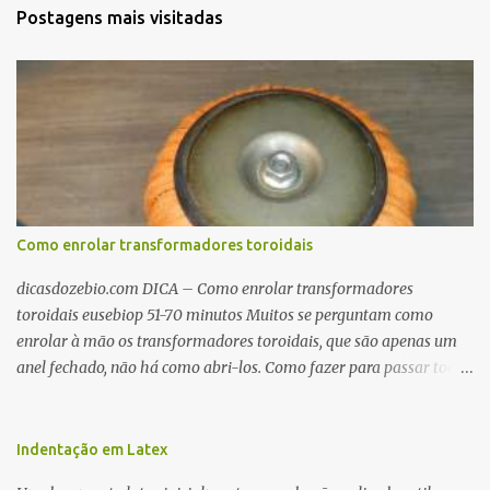
Postagens mais visitadas
Como enrolar transformadores toroidais
dicasdozebio.com DICA – Como enrolar transformadores
toroidais eusebiop 51-70 minutos Muitos se perguntam como
enrolar à mão os transformadores toroidais, que são apenas um
anel fechado, não há como abri-los. Como fazer para passar toda
a fiação pelo furo central? É um pouco trabalhoso, mas é simples.
Além desta dica, são mostradas as interessantes máquinas
utilizadas para automatizar a bobinagem de grandes e pequenos
Indentação em Latex
toroides. De quebra, são abordadas as características construtivas