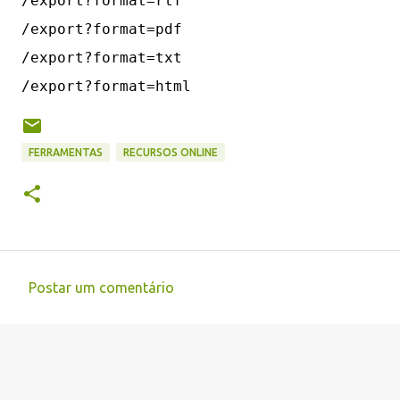
/export?format=rtf

/export?format=pdf

/export?format=txt

FERRAMENTAS
RECURSOS ONLINE
Postar um comentário
C
o
m
e