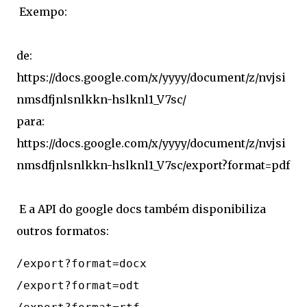
Exempo:
de:
https://docs.google.com/x/yyyy/document/z/nvjsi
nmsdfjnlsnlkkn-hslknl1_V7sc/
para:
https://docs.google.com/x/yyyy/document/z/nvjsi
nmsdfjnlsnlkkn-hslknl1_V7sc/export?format=pdf
E a API do google docs também disponibiliza
outros formatos:
/export?format=docx

/export?format=odt
