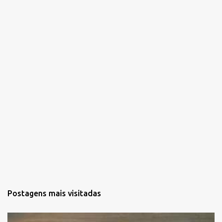
r
i
o
s
Postagens mais visitadas