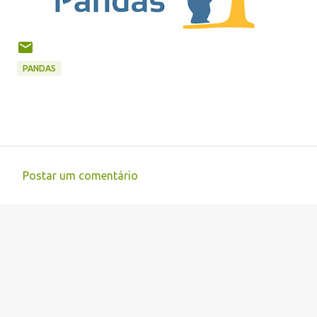
PANDAS
Postar um comentário
C
o
m
e
n
t
á