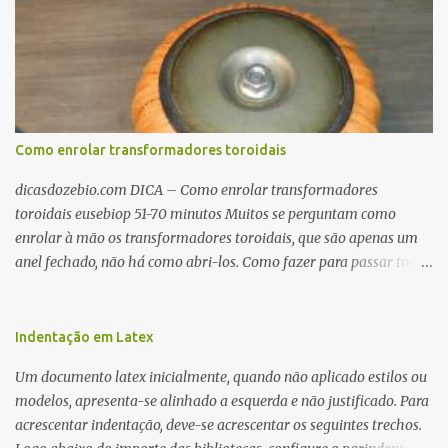
Como enrolar transformadores toroidais
dicasdozebio.com DICA – Como enrolar transformadores
toroidais eusebiop 51-70 minutos Muitos se perguntam como
enrolar à mão os transformadores toroidais, que são apenas um
anel fechado, não há como abri-los. Como fazer para passar toda
a fiação pelo furo central? É um pouco trabalhoso, mas é simples.
Além desta dica, são mostradas as interessantes máquinas
utilizadas para automatizar a bobinagem de grandes e pequenos
Indentação em Latex
toroides. De quebra, são abordadas as características construtivas
Um documento latex inicialmente, quando não aplicado estilos ou
dos núcleos e dos transformadores toroidais e como foram
modelos, apresenta-se alinhado a esquerda e não justificado. Para
desmontados dois deles. Características dos transformadores
acrescentar indentação, deve-se acrescentar os seguintes trechos.
toroidais Os transformadores toroidais tem aparecido cada vez