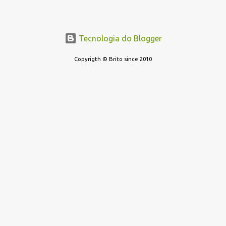
DI Renda Fixa Renda Fixa* Renda Fixa Renda Fixa Crédito Livre *
Renda Fixa Renda Fixa Índices * Multimercados Long And Short -
Neutro * Multimercados Long And Short - Direcional *
Multimercados Multimercados Macro * ...
Tecnologia do Blogger
Copyrigth © Brito since 2010