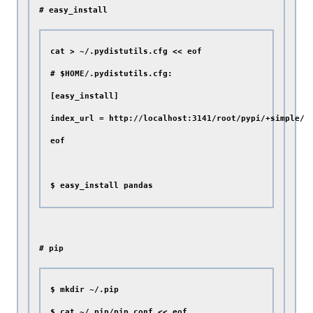
# easy_install 
cat > ~/.pydistutils.cfg << eof

# $HOME/.pydistutils.cfg:

[easy_install]

index_url = http://localhost:3141/root/pypi/+simple/

eof

# pip
$ mkdir ~/.pip

$ cat ~/.pip/pip.conf << eof
