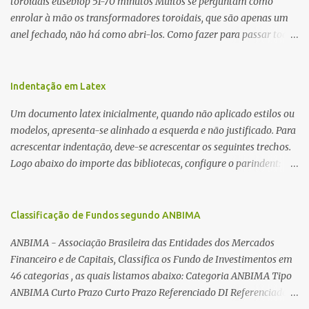
toroidais eusebiop 51-70 minutos Muitos se perguntam como
enrolar à mão os transformadores toroidais, que são apenas um
anel fechado, não há como abri-los. Como fazer para passar toda
a fiação pelo furo central? É um pouco trabalhoso, mas é simples.
Além desta dica, são mostradas as interessantes máquinas
utilizadas para automatizar a bobinagem de grandes e pequenos
Indentação em Latex
toroides. De quebra, são abordadas as características construtivas
Um documento latex inicialmente, quando não aplicado estilos ou
dos núcleos e dos transformadores toroidais e como foram
modelos, apresenta-se alinhado a esquerda e não justificado. Para
desmontados dois deles. Características dos transformadores
acrescentar indentação, deve-se acrescentar os seguintes trechos.
toroidais Os transformadores toroidais tem aparecido cada vez
Logo abaixo do importe das bibliotecas, configure o parindent:
mais em circuitos eletrônicos, pois apresentam algumas
\setlength{\parindent}{2cm} % padrão 15pt. Configure também
vantagens importantes, quando comparados aos tradicionais
as exceções de indentações, como abaixo: \setlength{\parskip}
“quadradões”, com chapas E I: – A irradiação do campo magnético
{1cm plus 4mm minus 3mm} Para indentar um paragrafo
Classificação de Fundos segundo ANBIMA
é baixíssima ao redor do transformador, o que perm...
manualmente, use: \indent Para remover a indentação automatica
ANBIMA - Associação Brasileira das Entidades dos Mercados
de um paragrafo, use: \noindent
Financeiro e de Capitais, Classifica os Fundo de Investimentos em
46 categorias , as quais listamos abaixo: Categoria ANBIMA Tipo
ANBIMA Curto Prazo Curto Prazo Referenciado DI Referenciado