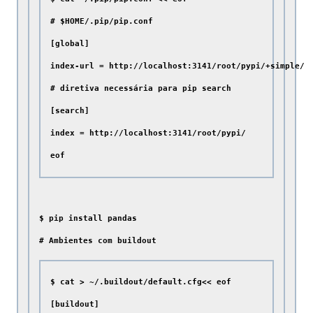
# $HOME/.pip/pip.conf

[global]

index-url = http://localhost:3141/root/pypi/+simple/

# diretiva necessária para pip search

[search]

index = http://localhost:3141/root/pypi/

# Ambientes com buildout
$ cat > ~/.buildout/default.cfg<< eof

[buildout]
