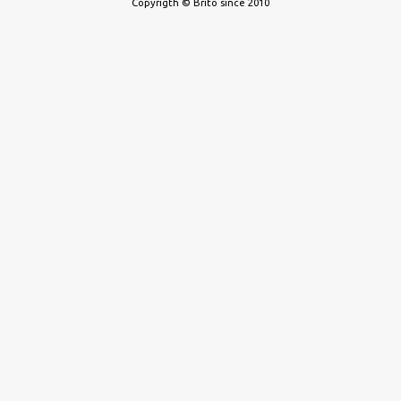
Copyrigth © Brito since 2010