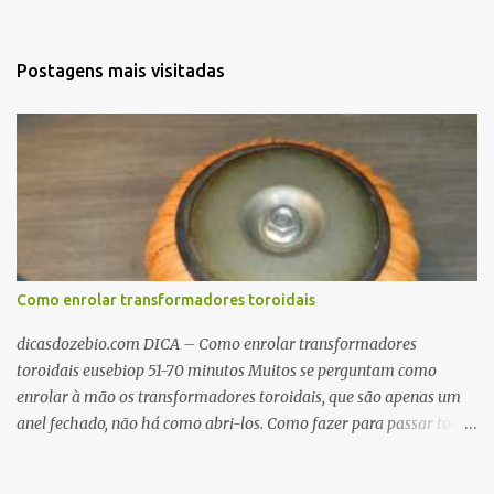
Postagens mais visitadas
Como enrolar transformadores toroidais
dicasdozebio.com DICA – Como enrolar transformadores
toroidais eusebiop 51-70 minutos Muitos se perguntam como
enrolar à mão os transformadores toroidais, que são apenas um
anel fechado, não há como abri-los. Como fazer para passar toda
a fiação pelo furo central? É um pouco trabalhoso, mas é simples.
Além desta dica, são mostradas as interessantes máquinas