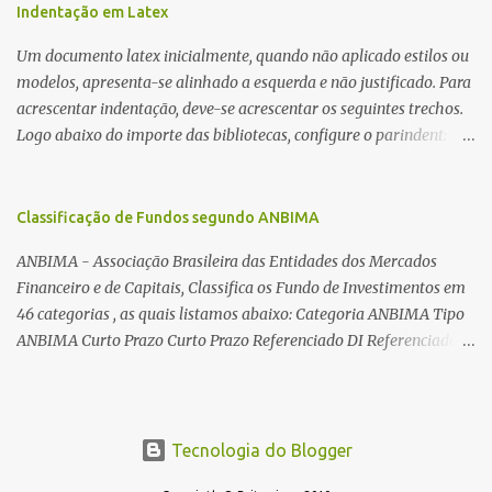
utilizadas para automatizar a bobinagem de grandes e pequenos
Indentação em Latex
toroides. De quebra, são abordadas as características construtivas
Um documento latex inicialmente, quando não aplicado estilos ou
dos núcleos e dos transformadores toroidais e como foram
modelos, apresenta-se alinhado a esquerda e não justificado. Para
desmontados dois deles. Características dos transformadores
acrescentar indentação, deve-se acrescentar os seguintes trechos.
toroidais Os transformadores toroidais tem aparecido cada vez
Logo abaixo do importe das bibliotecas, configure o parindent:
mais em circuitos eletrônicos, pois apresentam algumas
\setlength{\parindent}{2cm} % padrão 15pt. Configure também
vantagens importantes, quando comparados aos tradicionais
as exceções de indentações, como abaixo: \setlength{\parskip}
“quadradões”, com chapas E I: – A irradiação do campo magnético
{1cm plus 4mm minus 3mm} Para indentar um paragrafo
Classificação de Fundos segundo ANBIMA
é baixíssima ao redor do transformador, o que perm...
manualmente, use: \indent Para remover a indentação automatica
ANBIMA - Associação Brasileira das Entidades dos Mercados
de um paragrafo, use: \noindent
Financeiro e de Capitais, Classifica os Fundo de Investimentos em
46 categorias , as quais listamos abaixo: Categoria ANBIMA Tipo
ANBIMA Curto Prazo Curto Prazo Referenciado DI Referenciado
DI Renda Fixa Renda Fixa* Renda Fixa Renda Fixa Crédito Livre *
Renda Fixa Renda Fixa Índices * Multimercados Long And Short -
Neutro * Multimercados Long And Short - Direcional *
Multimercados Multimercados Macro * ...
Tecnologia do Blogger