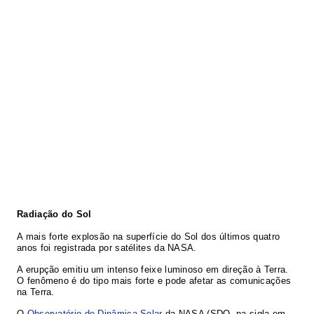
Radiação do Sol
A mais forte explosão na superfície do Sol dos últimos quatro
anos foi registrada por satélites da NASA.
A erupção emitiu um intenso feixe luminoso em direção à Terra.
O fenômeno é do tipo mais forte e pode afetar as comunicações
na Terra.
O
Observatório de Dinâmica Solar
da NASA (SDO, na sigla em