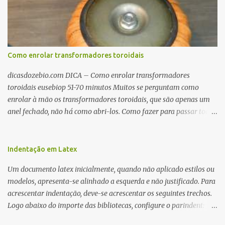
Como enrolar transformadores toroidais
dicasdozebio.com DICA – Como enrolar transformadores
toroidais eusebiop 51-70 minutos Muitos se perguntam como
enrolar à mão os transformadores toroidais, que são apenas um
anel fechado, não há como abri-los. Como fazer para passar toda
a fiação pelo furo central? É um pouco trabalhoso, mas é simples.
Além desta dica, são mostradas as interessantes máquinas
utilizadas para automatizar a bobinagem de grandes e pequenos
Indentação em Latex
toroides. De quebra, são abordadas as características construtivas
Um documento latex inicialmente, quando não aplicado estilos ou
dos núcleos e dos transformadores toroidais e como foram
modelos, apresenta-se alinhado a esquerda e não justificado. Para
desmontados dois deles. Características dos transformadores
acrescentar indentação, deve-se acrescentar os seguintes trechos.
toroidais Os transformadores toroidais tem aparecido cada vez
Logo abaixo do importe das bibliotecas, configure o parindent:
mais em circuitos eletrônicos, pois apresentam algumas
\setlength{\parindent}{2cm} % padrão 15pt. Configure também
vantagens importantes, quando comparados aos tradicionais