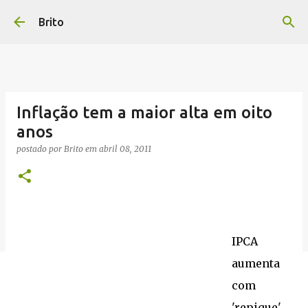
Pular para o conteúdo principal
Brito
Inflação tem a maior alta em oito
anos
postado por
Brito
em
abril 08, 2011
IPCA
aumenta
com
'repique'