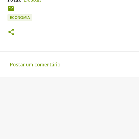
ECONOMIA
Postar um comentário
C
o
m
e
n
t
á
r