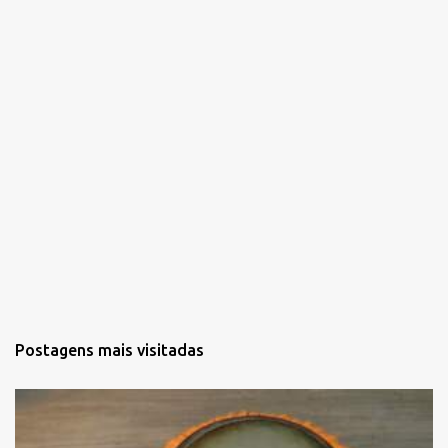
i
o
s
Postagens mais visitadas