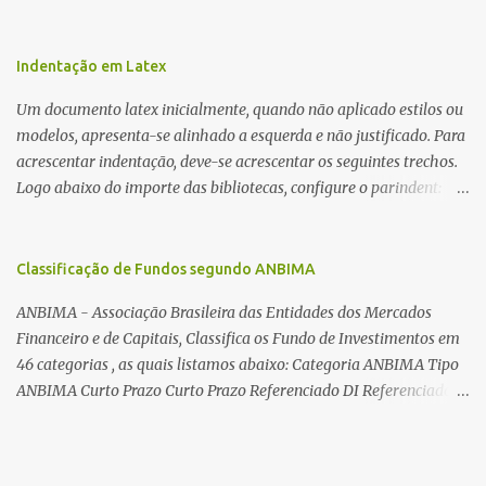
a fiação pelo furo central? É um pouco trabalhoso, mas é simples.
Além desta dica, são mostradas as interessantes máquinas
utilizadas para automatizar a bobinagem de grandes e pequenos
Indentação em Latex
toroides. De quebra, são abordadas as características construtivas
Um documento latex inicialmente, quando não aplicado estilos ou
dos núcleos e dos transformadores toroidais e como foram
modelos, apresenta-se alinhado a esquerda e não justificado. Para
desmontados dois deles. Características dos transformadores
acrescentar indentação, deve-se acrescentar os seguintes trechos.
toroidais Os transformadores toroidais tem aparecido cada vez
Logo abaixo do importe das bibliotecas, configure o parindent:
mais em circuitos eletrônicos, pois apresentam algumas
\setlength{\parindent}{2cm} % padrão 15pt. Configure também
vantagens importantes, quando comparados aos tradicionais
as exceções de indentações, como abaixo: \setlength{\parskip}
“quadradões”, com chapas E I: – A irradiação do campo magnético
{1cm plus 4mm minus 3mm} Para indentar um paragrafo
Classificação de Fundos segundo ANBIMA
é baixíssima ao redor do transformador, o que perm...
manualmente, use: \indent Para remover a indentação automatica
ANBIMA - Associação Brasileira das Entidades dos Mercados
de um paragrafo, use: \noindent
Financeiro e de Capitais, Classifica os Fundo de Investimentos em
46 categorias , as quais listamos abaixo: Categoria ANBIMA Tipo
ANBIMA Curto Prazo Curto Prazo Referenciado DI Referenciado
DI Renda Fixa Renda Fixa* Renda Fixa Renda Fixa Crédito Livre *
Renda Fixa Renda Fixa Índices * Multimercados Long And Short -
Neutro * Multimercados Long And Short - Direcional *