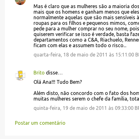
C
Mas é claro que as mulheres são a maioria dos
o
mais que os homens e ganham menos que eles
normalmente aquelas que são mais sensíveis 
m
roupas para os filhos e pequenos mimos, com
e
pede para a mulher comprar no seu nome, pois
quiserem verificar se isso é verdade, basta f
n
departamentos como a C&A, Riachuelo, Renner 
t
ficam com elas e assumem todo o risco...
á
quarta-feira, 18 de maio de 2011 às 15:11:00 
r
i
Brito
disse…
o
Olá Ana!!! Tudo Bem?
s
Além disto, não concordo com o fato dos home
muitas mulheres serem o chefe da família, tot
quinta-feira, 19 de maio de 2011 às 09:33:00 
Postar um comentário