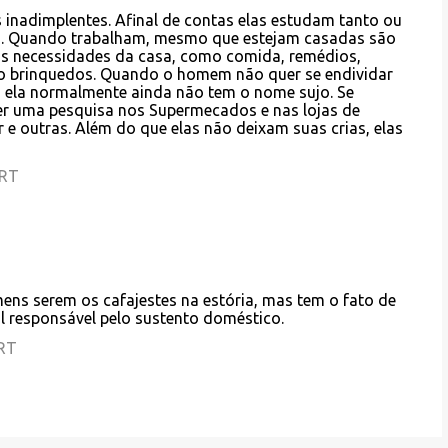
 inadimplentes. Afinal de contas elas estudam tanto ou
. Quando trabalham, mesmo que estejam casadas são
às necessidades da casa, como comida, remédios,
o brinquedos. Quando o homem não quer se endividar
 ela normalmente ainda não tem o nome sujo. Se
azer uma pesquisa nos Supermecados e nas lojas de
e outras. Além do que elas não deixam suas crias, elas
BRT
ns serem os cafajestes na estória, mas tem o fato de
al responsável pelo sustento doméstico.
BRT