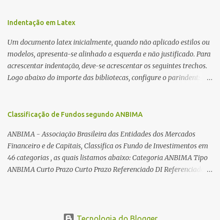
Além desta dica, são mostradas as interessantes máquinas
utilizadas para automatizar a bobinagem de grandes e pequenos
Indentação em Latex
toroides. De quebra, são abordadas as características construtivas
Um documento latex inicialmente, quando não aplicado estilos ou
dos núcleos e dos transformadores toroidais e como foram
modelos, apresenta-se alinhado a esquerda e não justificado. Para
desmontados dois deles. Características dos transformadores
acrescentar indentação, deve-se acrescentar os seguintes trechos.
toroidais Os transformadores toroidais tem aparecido cada vez
Logo abaixo do importe das bibliotecas, configure o parindent:
mais em circuitos eletrônicos, pois apresentam algumas
\setlength{\parindent}{2cm} % padrão 15pt. Configure também
vantagens importantes, quando comparados aos tradicionais
as exceções de indentações, como abaixo: \setlength{\parskip}
“quadradões”, com chapas E I: – A irradiação do campo magnético
{1cm plus 4mm minus 3mm} Para indentar um paragrafo
Classificação de Fundos segundo ANBIMA
é baixíssima ao redor do transformador, o que perm...
manualmente, use: \indent Para remover a indentação automatica
ANBIMA - Associação Brasileira das Entidades dos Mercados
de um paragrafo, use: \noindent
Financeiro e de Capitais, Classifica os Fundo de Investimentos em
46 categorias , as quais listamos abaixo: Categoria ANBIMA Tipo
ANBIMA Curto Prazo Curto Prazo Referenciado DI Referenciado
DI Renda Fixa Renda Fixa* Renda Fixa Renda Fixa Crédito Livre *
Renda Fixa Renda Fixa Índices * Multimercados Long And Short -
Neutro * Multimercados Long And Short - Direcional *
Multimercados Multimercados Macro * ...
Tecnologia do Blogger