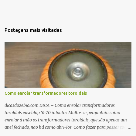
Postagens mais visitadas
Como enrolar transformadores toroidais
dicasdozebio.com DICA – Como enrolar transformadores
toroidais eusebiop 51-70 minutos Muitos se perguntam como
enrolar à mão os transformadores toroidais, que são apenas um
anel fechado, não há como abri-los. Como fazer para passar toda
a fiação pelo furo central? É um pouco trabalhoso, mas é simples.