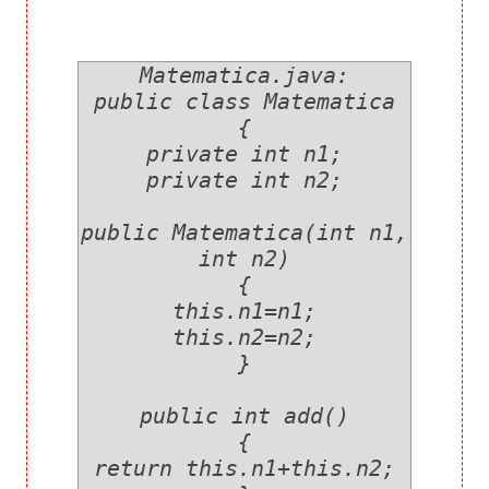
Matematica.java:
public class Matematica
{
private int n1;
private int n2;
public Matematica(int n1,
int n2)
{
this.n1=n1;
this.n2=n2;
}
public int add()
{
return this.n1+this.n2;