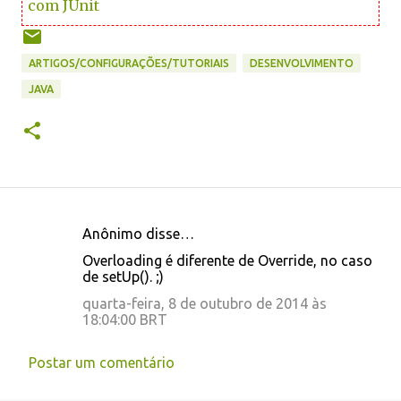
com JUnit
ARTIGOS/CONFIGURAÇÕES/TUTORIAIS
DESENVOLVIMENTO
JAVA
Anônimo disse…
C
Overloading é diferente de Override, no caso
o
de setUp(). ;)
m
quarta-feira, 8 de outubro de 2014 às
e
18:04:00 BRT
n
Postar um comentário
t
á