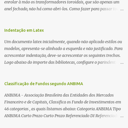
enrolar à mão os transformadores toroidais, que são apenas um
anel fechado, não há como abri-los. Como fazer para passar toda
a fiação pelo furo central? É um pouco trabalhoso, mas é simples.
Além desta dica, são mostradas as interessantes máquinas
utilizadas para automatizar a bobinagem de grandes e pequenos
Indentação em Latex
toroides. De quebra, são abordadas as características construtivas
Um documento latex inicialmente, quando não aplicado estilos ou
dos núcleos e dos transformadores toroidais e como foram
modelos, apresenta-se alinhado a esquerda e não justificado. Para
desmontados dois deles. Características dos transformadores
acrescentar indentação, deve-se acrescentar os seguintes trechos.
toroidais Os transformadores toroidais tem aparecido cada vez
Logo abaixo do importe das bibliotecas, configure o parindent:
mais em circuitos eletrônicos, pois apresentam algumas
\setlength{\parindent}{2cm} % padrão 15pt. Configure também
vantagens importantes, quando comparados aos tradicionais
as exceções de indentações, como abaixo: \setlength{\parskip}
“quadradões”, com chapas E I: – A irradiação do campo magnético
{1cm plus 4mm minus 3mm} Para indentar um paragrafo
Classificação de Fundos segundo ANBIMA
é baixíssima ao redor do transformador, o que perm...
manualmente, use: \indent Para remover a indentação automatica
ANBIMA - Associação Brasileira das Entidades dos Mercados
de um paragrafo, use: \noindent
Financeiro e de Capitais, Classifica os Fundo de Investimentos em
46 categorias , as quais listamos abaixo: Categoria ANBIMA Tipo
ANBIMA Curto Prazo Curto Prazo Referenciado DI Referenciado
DI Renda Fixa Renda Fixa* Renda Fixa Renda Fixa Crédito Livre *