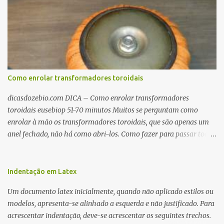
Como enrolar transformadores toroidais
dicasdozebio.com DICA – Como enrolar transformadores
toroidais eusebiop 51-70 minutos Muitos se perguntam como
enrolar à mão os transformadores toroidais, que são apenas um
anel fechado, não há como abri-los. Como fazer para passar toda
a fiação pelo furo central? É um pouco trabalhoso, mas é simples.
Além desta dica, são mostradas as interessantes máquinas
utilizadas para automatizar a bobinagem de grandes e pequenos
Indentação em Latex
toroides. De quebra, são abordadas as características construtivas
Um documento latex inicialmente, quando não aplicado estilos ou
dos núcleos e dos transformadores toroidais e como foram
modelos, apresenta-se alinhado a esquerda e não justificado. Para
desmontados dois deles. Características dos transformadores
acrescentar indentação, deve-se acrescentar os seguintes trechos.
toroidais Os transformadores toroidais tem aparecido cada vez