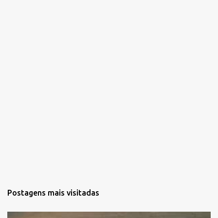
r
i
o
s
Postagens mais visitadas