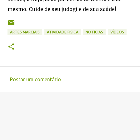
mesmo. Cuide de seu judogi e de sua saúde!
ARTES MARCIAIS
ATIVIDADE FÍSICA
NOTÍCIAS
VÍDEOS
Postar um comentário
C
o
m
e
n
t
á