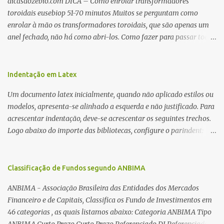
dicasdozebio.com DICA – Como enrolar transformadores
toroidais eusebiop 51-70 minutos Muitos se perguntam como
enrolar à mão os transformadores toroidais, que são apenas um
anel fechado, não há como abri-los. Como fazer para passar toda
a fiação pelo furo central? É um pouco trabalhoso, mas é simples.
Além desta dica, são mostradas as interessantes máquinas
utilizadas para automatizar a bobinagem de grandes e pequenos
Indentação em Latex
toroides. De quebra, são abordadas as características construtivas
Um documento latex inicialmente, quando não aplicado estilos ou
dos núcleos e dos transformadores toroidais e como foram
modelos, apresenta-se alinhado a esquerda e não justificado. Para
desmontados dois deles. Características dos transformadores
acrescentar indentação, deve-se acrescentar os seguintes trechos.
toroidais Os transformadores toroidais tem aparecido cada vez
Logo abaixo do importe das bibliotecas, configure o parindent:
mais em circuitos eletrônicos, pois apresentam algumas
\setlength{\parindent}{2cm} % padrão 15pt. Configure também
vantagens importantes, quando comparados aos tradicionais
as exceções de indentações, como abaixo: \setlength{\parskip}
“quadradões”, com chapas E I: – A irradiação do campo magnético
{1cm plus 4mm minus 3mm} Para indentar um paragrafo
Classificação de Fundos segundo ANBIMA
é baixíssima ao redor do transformador, o que perm...
manualmente, use: \indent Para remover a indentação automatica
ANBIMA - Associação Brasileira das Entidades dos Mercados
de um paragrafo, use: \noindent
Financeiro e de Capitais, Classifica os Fundo de Investimentos em
46 categorias , as quais listamos abaixo: Categoria ANBIMA Tipo