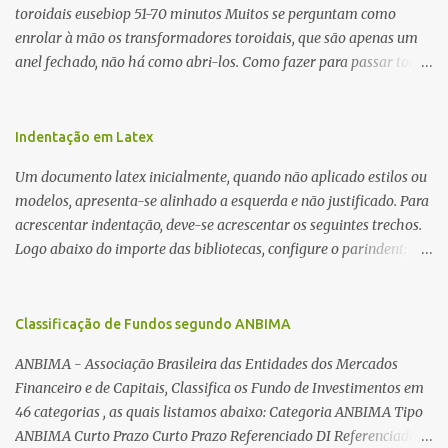
toroidais eusebiop 51-70 minutos Muitos se perguntam como
enrolar à mão os transformadores toroidais, que são apenas um
anel fechado, não há como abri-los. Como fazer para passar toda
a fiação pelo furo central? É um pouco trabalhoso, mas é simples.
Além desta dica, são mostradas as interessantes máquinas
utilizadas para automatizar a bobinagem de grandes e pequenos
Indentação em Latex
toroides. De quebra, são abordadas as características construtivas
Um documento latex inicialmente, quando não aplicado estilos ou
dos núcleos e dos transformadores toroidais e como foram
modelos, apresenta-se alinhado a esquerda e não justificado. Para
desmontados dois deles. Características dos transformadores
acrescentar indentação, deve-se acrescentar os seguintes trechos.
toroidais Os transformadores toroidais tem aparecido cada vez
Logo abaixo do importe das bibliotecas, configure o parindent:
mais em circuitos eletrônicos, pois apresentam algumas
\setlength{\parindent}{2cm} % padrão 15pt. Configure também
vantagens importantes, quando comparados aos tradicionais
as exceções de indentações, como abaixo: \setlength{\parskip}
“quadradões”, com chapas E I: – A irradiação do campo magnético
{1cm plus 4mm minus 3mm} Para indentar um paragrafo
Classificação de Fundos segundo ANBIMA
é baixíssima ao redor do transformador, o que perm...
manualmente, use: \indent Para remover a indentação automatica
ANBIMA - Associação Brasileira das Entidades dos Mercados
de um paragrafo, use: \noindent
Financeiro e de Capitais, Classifica os Fundo de Investimentos em
46 categorias , as quais listamos abaixo: Categoria ANBIMA Tipo
ANBIMA Curto Prazo Curto Prazo Referenciado DI Referenciado