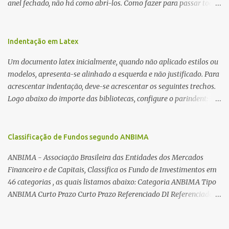
anel fechado, não há como abri-los. Como fazer para passar toda
a fiação pelo furo central? É um pouco trabalhoso, mas é simples.
Além desta dica, são mostradas as interessantes máquinas
utilizadas para automatizar a bobinagem de grandes e pequenos
Indentação em Latex
toroides. De quebra, são abordadas as características construtivas
Um documento latex inicialmente, quando não aplicado estilos ou
dos núcleos e dos transformadores toroidais e como foram
modelos, apresenta-se alinhado a esquerda e não justificado. Para
desmontados dois deles. Características dos transformadores
acrescentar indentação, deve-se acrescentar os seguintes trechos.
toroidais Os transformadores toroidais tem aparecido cada vez
Logo abaixo do importe das bibliotecas, configure o parindent:
mais em circuitos eletrônicos, pois apresentam algumas
\setlength{\parindent}{2cm} % padrão 15pt. Configure também
vantagens importantes, quando comparados aos tradicionais
as exceções de indentações, como abaixo: \setlength{\parskip}
“quadradões”, com chapas E I: – A irradiação do campo magnético
{1cm plus 4mm minus 3mm} Para indentar um paragrafo
Classificação de Fundos segundo ANBIMA
é baixíssima ao redor do transformador, o que perm...
manualmente, use: \indent Para remover a indentação automatica
ANBIMA - Associação Brasileira das Entidades dos Mercados
de um paragrafo, use: \noindent
Financeiro e de Capitais, Classifica os Fundo de Investimentos em
46 categorias , as quais listamos abaixo: Categoria ANBIMA Tipo
ANBIMA Curto Prazo Curto Prazo Referenciado DI Referenciado
DI Renda Fixa Renda Fixa* Renda Fixa Renda Fixa Crédito Livre *
Renda Fixa Renda Fixa Índices * Multimercados Long And Short -