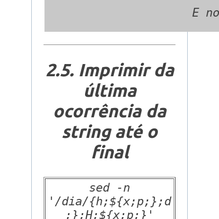
2.5. Imprimir da
última
ocorrência da
string até o
final
sed -n
'/dia/{h;${x;p;};d
;};H;${x;p;}'