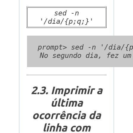
sed -n
'/dia/{p;q;}'
  prompt> sed -n '/dia/{p
2.3. Imprimir a
última
ocorrência da
linha com