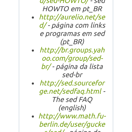
d/sed-HOWTO/
- sed
HOWTO em pt_BR
http://aurelio.net/se
d/
- página com links
e programas em sed
(pt_BR)
http://br.groups.yah
oo.com/group/sed-
br/
- página da lista
sed-br
http://sed.sourcefor
ge.net/sedfaq.html
-
The sed FAQ
(english)
http://www.math.fu-
berlin.de/user/gucke