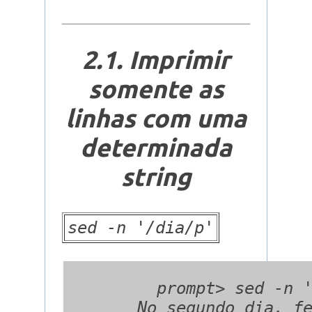
2.1. Imprimir
somente as
linhas com uma
determinada
string
sed -n '/dia/p'
  prompt> sed -n '
   No segundo dia, fe