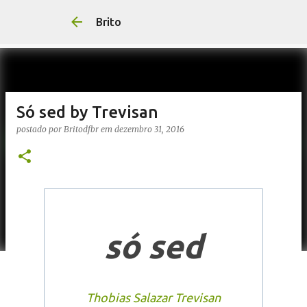
Brito
Só sed by Trevisan
postado por
Britodfbr
em
dezembro 31, 2016
só sed
Thobias Salazar Trevisan