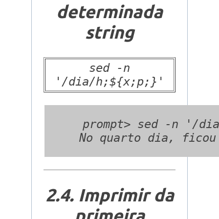
determinada
string
sed -n
'/dia/h;${x;p;}'
  prompt> sed -n '/dia
2.4. Imprimir da
primeira