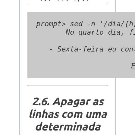
  prompt> sed -n '/dia/{h
     No quarto dia, f
  - Sexta-feira eu con
2.6. Apagar as
linhas com uma
determinada