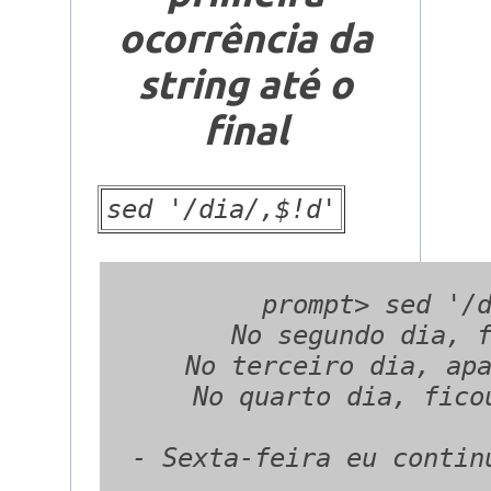
ocorrência da
string até o
final
sed '/dia/,$!d'
  prompt> sed '/d
   No segundo dia, f
    No terceiro dia, apa
     No quarto dia, fico
  - Sexta-feira eu contin