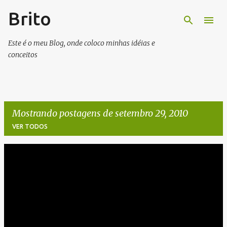
Brito
Pular para o conteúdo principal
Este é o meu Blog, onde coloco minhas idéias e
conceitos
Mostrando postagens de setembro 29, 2010
VER TODOS
P
o
s
t
a