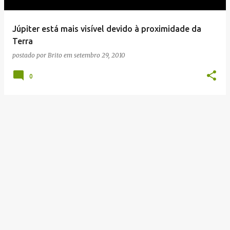
g
e
Júpiter está mais visível devido à proximidade da
n
Terra
s
postado por
Brito
em
setembro 29, 2010
0