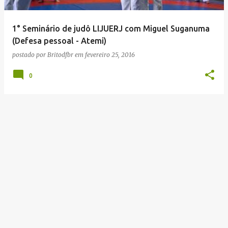
g
e
1° Seminário de judô LIJUERJ com Miguel Suganuma
n
(Defesa pessoal - Atemi)
s
postado por
Britodfbr
em
fevereiro 25, 2016
0