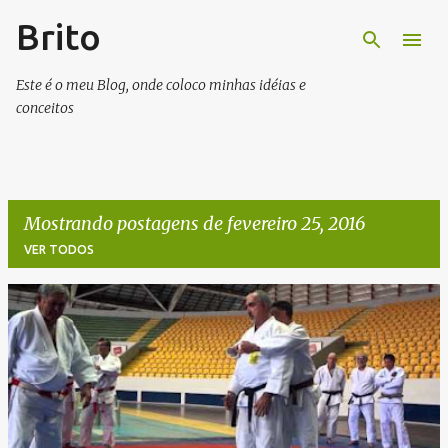
Brito
Pular para o conteúdo principal
Este é o meu Blog, onde coloco minhas idéias e
conceitos
Mostrando postagens de fevereiro 25, 2016
VER TODOS
P
o
s
t
a