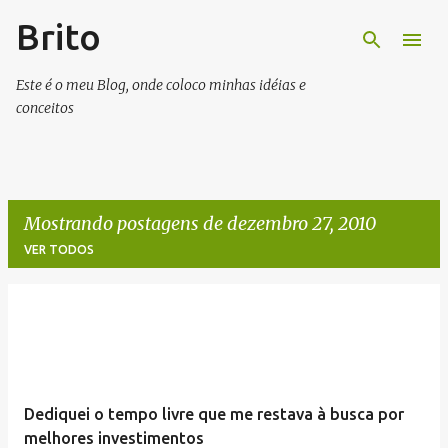
Brito
Pular para o conteúdo principal
Este é o meu Blog, onde coloco minhas idéias e
conceitos
Mostrando postagens de dezembro 27, 2010
VER TODOS
P
o
s
t
Dediquei o tempo livre que me restava à busca por
a
melhores investimentos