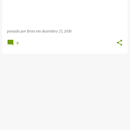
g
e
n
s
postado por
Brito
em
dezembro 27, 2010
0