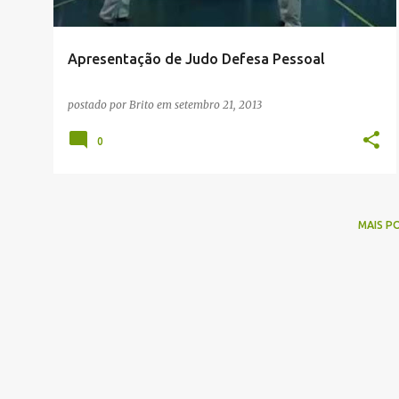
g
e
Apresentação de Judo Defesa Pessoal
n
s
postado por
Brito
em
setembro 21, 2013
0
MAIS P