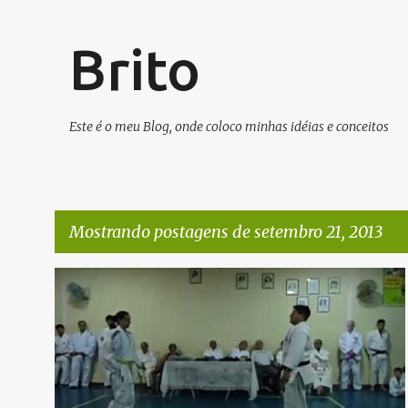
Brito
Este é o meu Blog, onde coloco minhas idéias e conceitos
Mostrando postagens de setembro 21, 2013
P
ARTES MARCIAIS
ATIVIDADE FÍSICA
VÍDEOS
o
s
t
a