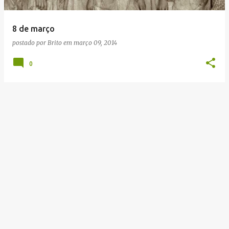
g
e
8 de março
n
postado por
Brito
em
março 09, 2014
s
0