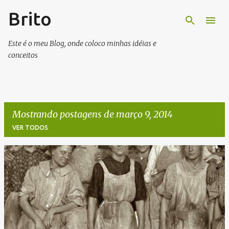
Brito
Pular para o conteúdo principal
Este é o meu Blog, onde coloco minhas idéias e
conceitos
Mostrando postagens de março 9, 2014
VER TODOS
P
o
s
t
a